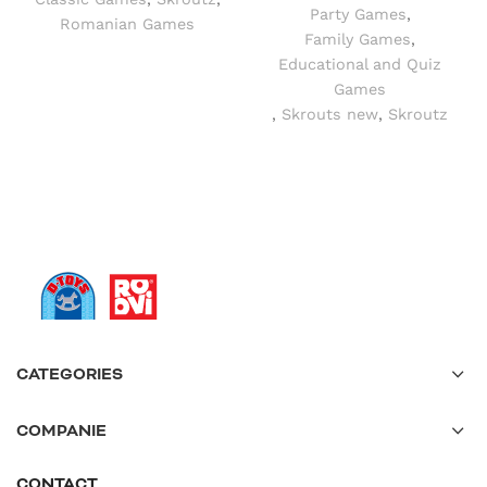
Party Games
,
Romanian Games
Family Games
,
Educational and Quiz
Games
,
Skrouts new
,
Skroutz
CATEGORIES
COMPANIE
CONTACT