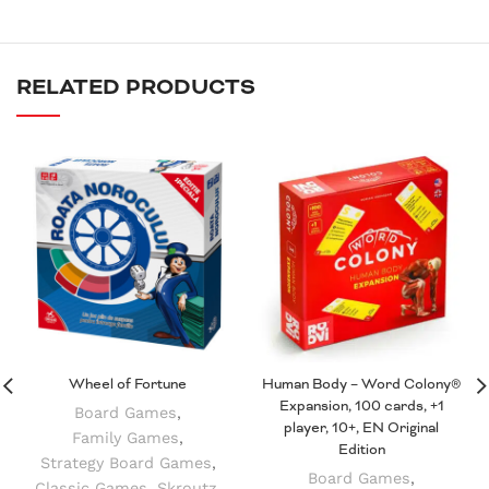
RELATED PRODUCTS
Wheel of Fortune
Human Body – Word Colony®
Expansion, 100 cards, +1
Board Games
,
player, 10+, EN Original
Family Games
,
Edition
Strategy Board Games
,
Board Games
,
Classic Games
,
Skroutz
,