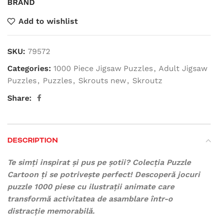
BRAND
Add to wishlist
SKU:
79572
Categories:
1000 Piece Jigsaw Puzzles
,
Adult Jigsaw
Puzzles
,
Puzzles
,
Skrouts new
,
Skroutz
Share:
DESCRIPTION
Te simți inspirat și pus pe șotii? Colecția Puzzle
Cartoon ți se potrivește perfect! Descoperă jocuri
puzzle 1000 piese cu ilustrații animate care
transformă activitatea de asamblare într-o
distracție memorabilă.