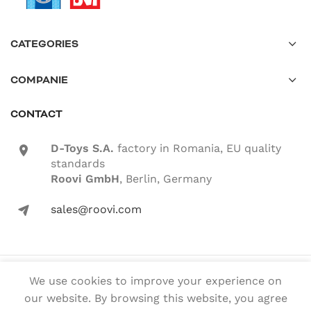
CATEGORIES
COMPANIE
CONTACT
D-Toys S.A.
factory in Romania, EU quality
location-icon
standards
Roovi GmbH
, Berlin, Germany
sales@roovi.com
mail-icon
© 2022 ROOVI.RO All rights reserved
We use cookies to improve your experience on
our website. By browsing this website, you agree