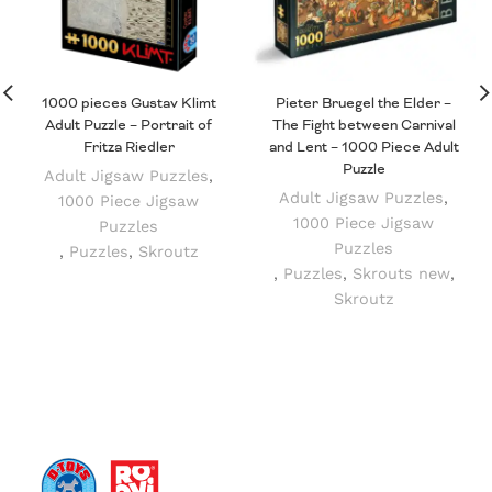
1000 pieces Gustav Klimt
Pieter Bruegel the Elder –
Adult Puzzle – Portrait of
The Fight between Carnival
Fritza Riedler
and Lent – 1000 Piece Adult
Puzzle
Adult Jigsaw Puzzles
,
Adult Jigsaw Puzzles
,
1000 Piece Jigsaw
1000 Piece Jigsaw
Puzzles
Puzzles
,
Puzzles
,
Skroutz
,
Puzzles
,
Skrouts new
,
Skroutz