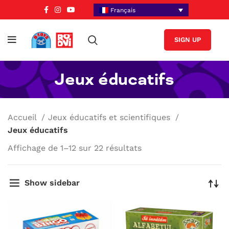
Français
SIGN UP
Jeux éducatifs
Accueil
Jeux éducatifs et scientifiques
Jeux éducatifs
Affichage de 1–12 sur 22 résultats
Show sidebar