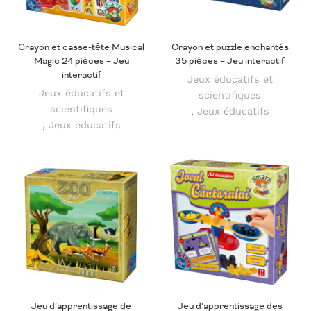
Crayon et casse-tête Musical
Crayon et puzzle enchantés
Magic 24 pièces – Jeu
35 pièces – Jeu interactif
interactif
Jeux éducatifs et
Jeux éducatifs et
scientifiques
scientifiques
,
Jeux éducatifs
,
Jeux éducatifs
Jeu d’apprentissage de
Jeu d’apprentissage des