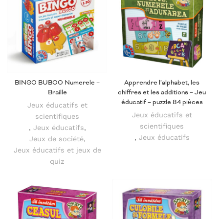
BINGO BUBOO Numerele –
Apprendre l’alphabet, les
Braille
chiffres et les additions – Jeu
éducatif – puzzle 84 pièces
Jeux éducatifs et
Jeux éducatifs et
scientifiques
scientifiques
,
Jeux éducatifs
,
,
Jeux éducatifs
Jeux de société
,
Jeux éducatifs et jeux de
quiz