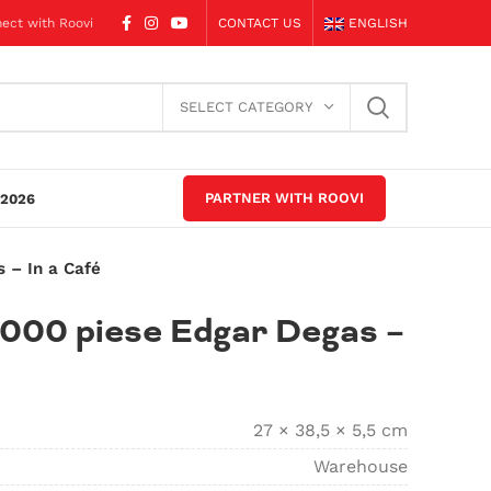
ect with Roovi
CONTACT US
ENGLISH
SELECT CATEGORY
PARTNER WITH ROOVI
2026
 – In a Café
 1000 piese Edgar Degas –
27 × 38,5 × 5,5 cm
Warehouse