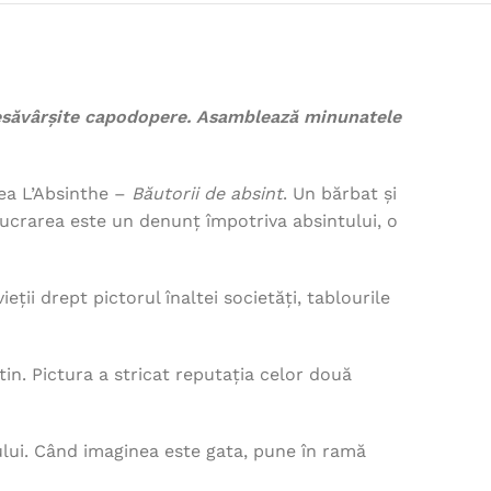
i desăvârșite capodopere. Asamblează minunatele
rea L’Absinthe –
Băutorii de absint
. Un bărbat și
. Lucrarea este un denunț împotriva absintului, o
ii drept pictorul înaltei societăți, tablourile
tin. Pictura a stricat reputația celor două
tului. Când imaginea este gata, pune în ramă