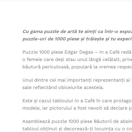
Cu gama puzzle de artă te simți ca într-o expoz
puzzle-uri de 1000 piese și trăiește și tu experi
Puzzle 1000 piese Edgar Degas –
In a Café red
o femeie care deși stau unul lângă celălalt, priv
băutură periculoasă, populară la vremea respecti
Unul dintre cei mai importanți reprezentanți ai i
sale reflectând obiceiurile acesteia.
Este și cazul tabloului In a Café în care protago
modele, iar pictorului a fost nevoit să declare p
Asamblează puzzle 1000 piese Băutorii de absint 
tabloul obținut și decorează-ți locuința cu o c