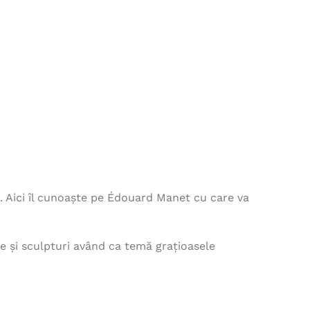
u. Aici îl cunoaște pe Édouard Manet cu care va
țe și sculpturi având ca temă grațioasele