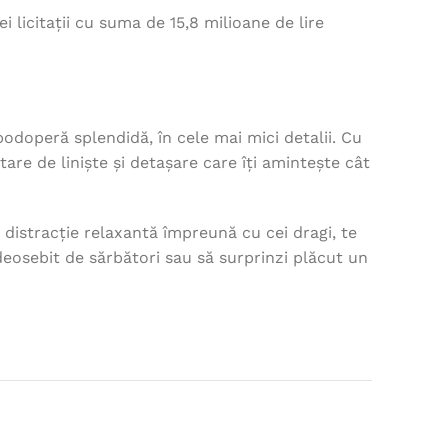
 licitații cu suma de 15,8 milioane de lire
odoperă splendidă, în cele mai mici detalii. Cu
are de liniște și detașare care îți amintește cât
e distracție relaxantă împreună cu cei dragi, te
 deosebit de sărbători sau să surprinzi plăcut un