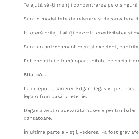
Te ajută să-ți menții concentrarea pe o singură
Sunt o modalitate de relaxare și deconectare de
Îți oferă prilejul să îți dezvolți creativitatea și 
Sunt un antrenament mental excelent, contribui
Pot constitui o bună oportunitate de socializare
Știai că…
La începutul carierei, Edgar Degas își petrecea
lega o frumoasă prietenie.
Degas a avut o adevărată obsesie pentru balerine
dansatoare.
În ultima parte a vieții, vederea i-a fost grav af