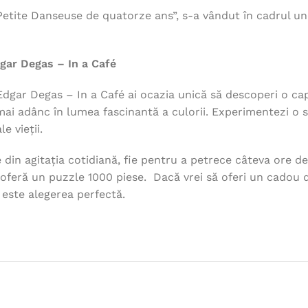
etite Danseuse de quatorze ans”, s-a vândut în cadrul unei
dgar Degas – In a Café
dgar Degas – In a Café ai ocazia unică să descoperi o cap
mai adânc în lumea fascinantă a culorii. Experimentezi o st
e vieții.
e din agitația cotidiană, fie pentru a petrece câteva ore d
le oferă un puzzle 1000 piese. Dacă vrei să oferi un cadou
 este alegerea perfectă.