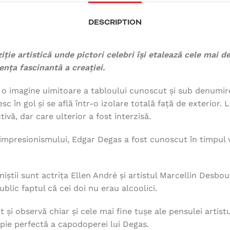
DESCRIPTION
iție artistică unde pictori celebri își etalează cele ma
ența fascinantă a creației.
ă o imagine uimitoare a tabloului cunoscut și sub denumi
esc în gol și se află într-o izolare totală față de exterior
vă, dar care ulterior a fost interzisă.
mpresionismului, Edgar Degas a fost cunoscut în timpul vieț
niștii sunt actrița Ellen André și artistul Marcellin Desbou
ublic faptul că cei doi nu erau alcoolici.
și observă chiar și cele mai fine tușe ale pensulei artis
opie perfectă a capodoperei lui Degas.