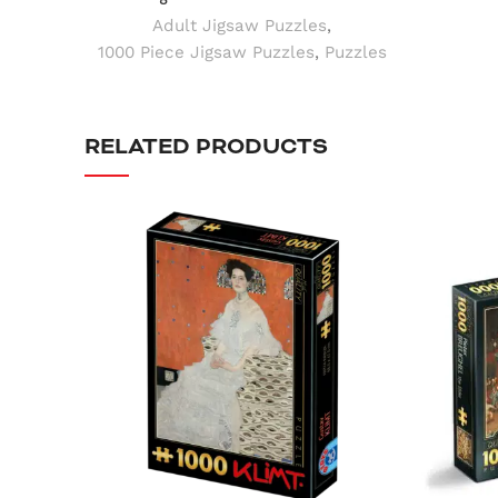
Adult Jigsaw Puzzles
,
1000 Piece Jigsaw Puzzles
,
Puzzles
RELATED PRODUCTS