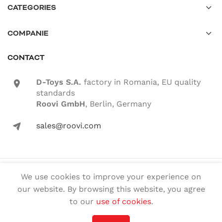
CATEGORIES
COMPANIE
CONTACT
D-Toys S.A.
factory in Romania, EU quality
location-icon
standards
Roovi GmbH
, Berlin, Germany
sales@roovi.com
mail-icon
© 2022 ROOVI.RO All rights reserved
We use cookies to improve your experience on
our website. By browsing this website, you agree
English
Română
(
Romanian
)
to our
use of cookies
.
Deutsch
(
German
)
Magyar
(
Hungarian
)