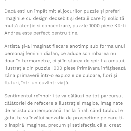
Dacă ești un împătimit al jocurilor puzzle și preferi
imaginile cu design deosebit și detalii care îți solicită
multă atenție și concentrare, puzzle 1000 piese Kürti
Andrea este perfect pentru tine.
Artista și-a imaginat fiecare anotimp sub forma unui
personaj feminin diafan, ce aduce schimbarea nu
doar în termometre, ci și în starea de spirit a omului.
Ilustrația din puzzle 1000 piese Primăvara înfățișează
zâna primăverii într-o explozie de culoare, flori și
fluturi, într-un cuvânt: viață.
Sentimentul reînnoirii te va călăuzi pe tot parcursul
călătoriei de refacere a ilustrației magice, imaginate
de artista contemporană. Iar la final, când tabloul e
gata, te va învălui senzația de prospețime pe care ți-
o inspiră imaginea, precum și satisfacția că ai creat