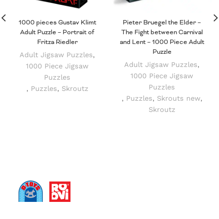
1000 pieces Gustav Klimt
Pieter Bruegel the Elder –
Adult Puzzle – Portrait of
The Fight between Carnival
Fritza Riedler
and Lent – 1000 Piece Adult
Puzzle
Adult Jigsaw Puzzles
,
Adult Jigsaw Puzzles
,
1000 Piece Jigsaw
1000 Piece Jigsaw
Puzzles
Puzzles
,
Puzzles
,
Skroutz
,
Puzzles
,
Skrouts new
,
Skroutz