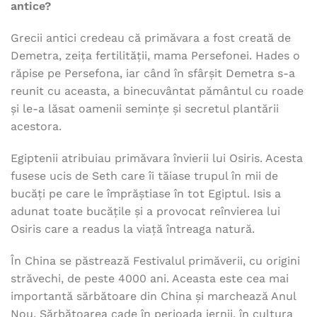
antice?
Grecii antici credeau că primăvara a fost creată de
Demetra, zeița fertilității, mama Persefonei. Hades o
răpise pe Persefona, iar când în sfârșit Demetra s-a
reunit cu aceasta, a binecuvântat pământul cu roade
și le-a lăsat oamenii semințe și secretul plantării
acestora.
Egiptenii atribuiau primăvara învierii lui Osiris. Acesta
fusese ucis de Seth care îi tăiase trupul în mii de
bucăți pe care le împrăștiase în tot Egiptul. Isis a
adunat toate bucățile și a provocat reînvierea lui
Osiris care a readus la viață întreaga natură.
În China se păstrează Festivalul primăverii, cu origini
străvechi,
de peste 4000 ani. Aceasta este cea mai
importantă sărbătoare din China și marchează Anul
Nou. Sărbătoarea cade în perioada iernii, în cultura