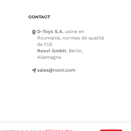
CONTACT
D-Toys S.A.
usine en
location-icon
Roumanie, normes de qualité
de l’UE
Roovi GmbH
, Berlin,
Allemagne
sales@roovi.com
mail-icon