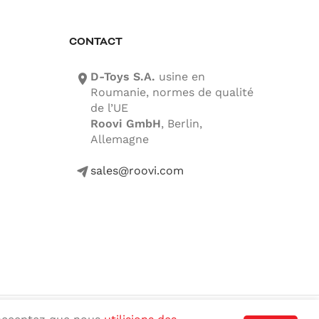
CONTACT
D-Toys S.A.
usine en
location-icon
Roumanie, normes de qualité
de l’UE
Roovi GmbH
, Berlin,
Allemagne
sales@roovi.com
mail-icon