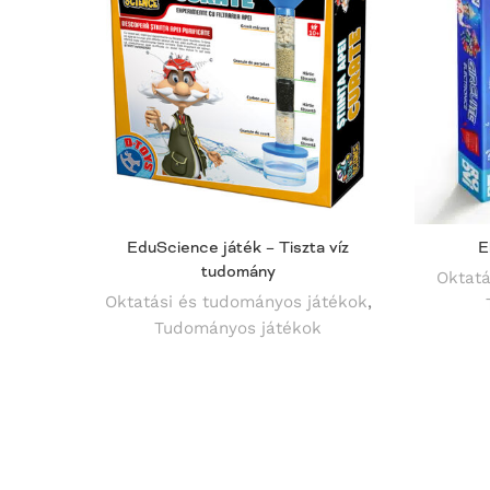
EduScience játék – Tiszta víz
E
tudomány
Oktatá
Oktatási és tudományos játékok
,
Tudományos játékok