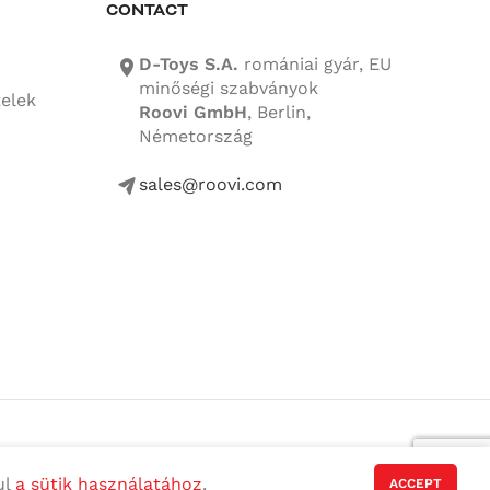
CONTACT
D-Toys S.A.
romániai gyár, EU
location-icon
minőségi szabványok
telek
Roovi GmbH
, Berlin,
Németország
sales@roovi.com
mail-icon
ul
a sütik használatához
.
ACCEPT