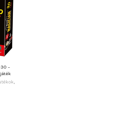
 30 –
 játék
átékok
,