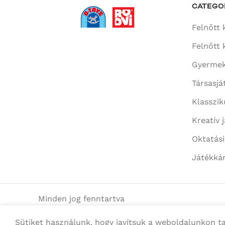
CATEGO
Felnőtt 
Felnőtt 
Gyermek
Társasjá
Klasszik
Kreatív 
Oktatás
Játékká
Minden jog fenntartva
Sütiket használunk, hogy javítsuk a weboldalunkon t