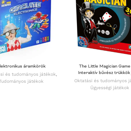
lektronikus áramkörök
The Little Magician Game
Interaktív bűvész trükkök
si és tudományos játékok
,
Oktatási és tudományos j
Tudományos játékok
Ügyességi játékok