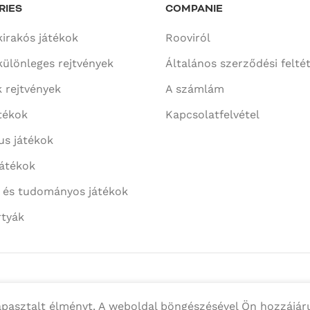
RIES
COMPANIE
kirakós játékok
Rooviról
különleges rejtvények
Általános szerződési felté
 rejtvények
A számlám
tékok
Kapcsolatfelvétel
us játékok
játékok
i és tudományos játékok
rtyák
apasztalt élményt. A weboldal böngészésével Ön hozzájár