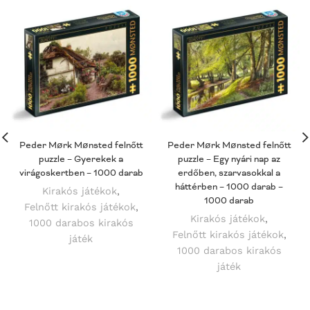
Peder Mørk Mønsted felnőtt
Peder Mørk Mønsted felnőtt
puzzle – Gyerekek a
puzzle – Egy nyári nap az
virágoskertben – 1000 darab
erdőben, szarvasokkal a
háttérben – 1000 darab –
Kirakós játékok
,
1000 darab
Felnőtt kirakós játékok
,
Kirakós játékok
,
1000 darabos kirakós
Felnőtt kirakós játékok
,
játék
1000 darabos kirakós
játék