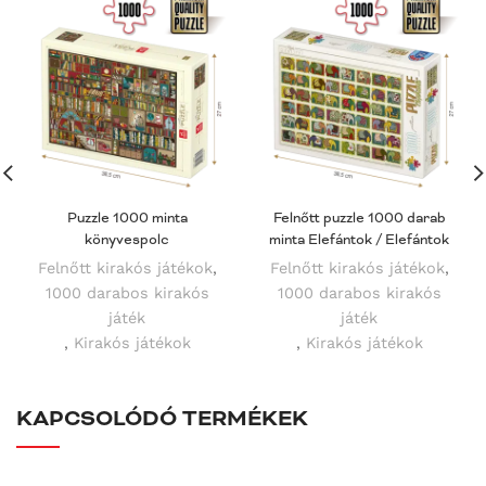
Puzzle 1000 minta
Felnőtt puzzle 1000 darab
könyvespolc
minta Elefántok / Elefántok
Felnőtt kirakós játékok
,
Felnőtt kirakós játékok
,
1000 darabos kirakós
1000 darabos kirakós
játék
játék
,
Kirakós játékok
,
Kirakós játékok
KAPCSOLÓDÓ TERMÉKEK