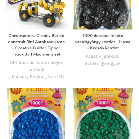
Constructorul Creativ Set de
1000 darabos fekete
construit 3in1 Autobasculante
vasalógyöngy készlet – Hama
– Creative Builder Tipper
– Kreatív készlet
Truck 3in1 Machinery set
Kreatív játékok
,
Oktatási és tudományos
Színes gyöngyök
játékok
,
Kockák
,
Engino
,
Noutăți