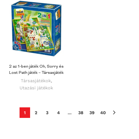
2 az 1-ben játék Oh, Sorry és
Lost Path játék – Társasjáték
Társasjátékok
,
Utazási játékok
1
2
3
4
…
38
39
40