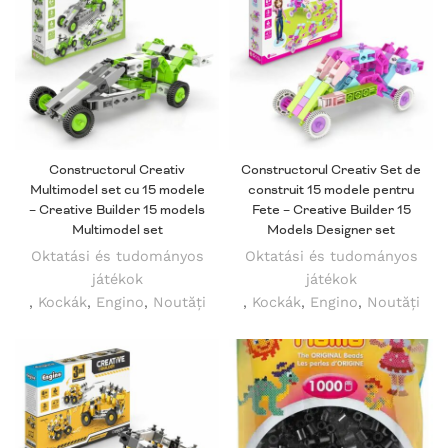
Constructorul Creativ
Constructorul Creativ Set de
Multimodel set cu 15 modele
construit 15 modele pentru
– Creative Builder 15 models
Fete – Creative Builder 15
Multimodel set
Models Designer set
Oktatási és tudományos
Oktatási és tudományos
játékok
játékok
,
Kockák
,
Engino
,
Noutăți
,
Kockák
,
Engino
,
Noutăți