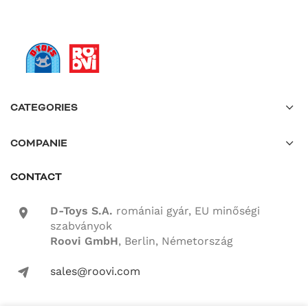
CATEGORIES
COMPANIE
CONTACT
D-Toys S.A.
romániai gyár, EU minőségi
location-icon
szabványok
Roovi GmbH
, Berlin, Németország
sales@roovi.com
mail-icon