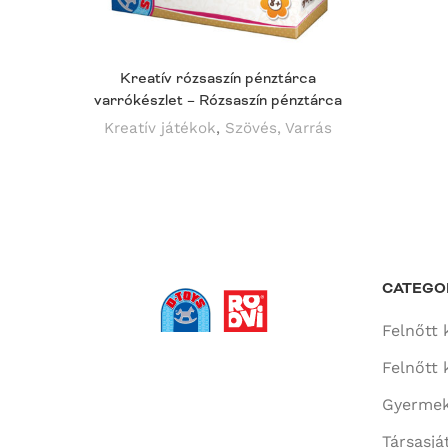
Kreatív rózsaszín pénztárca
varrókészlet – Rózsaszín pénztárca
Kreatív játékok
,
Szövés, Varrás
CATEGO
Felnőtt 
Felnőtt 
Gyermek
Társasjá