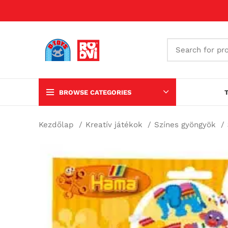
BROWSE CATEGORIES
Kezdőlap
Kreatív játékok
Színes gyöngyök