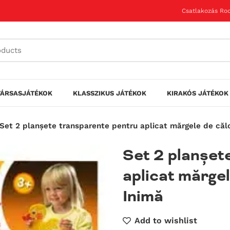
Csatlakozás Roo
TÁRSASJÁTÉKOK
KLASSZIKUS JÁTÉKOK
KIRAKÓS JÁTÉKOK
Set 2 planșete transparente pentru aplicat mărgele de călc
Set 2 planșet
aplicat mărgel
Inimă
Add to wishlist