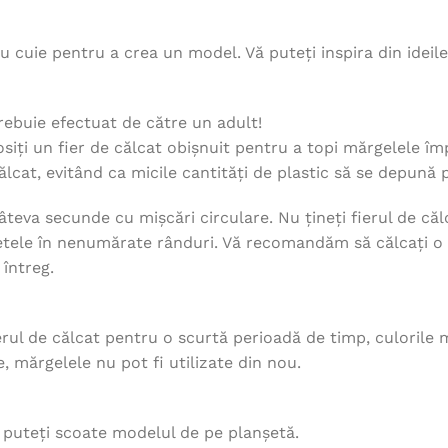
u cuie pentru a crea un model. Vă puteți inspira din ideil
rebuie efectuat de către un adult!
losiți un fier de călcat obișnuit pentru a topi mărgelele 
călcat, evitând ca micile cantități de plastic să se depună 
câteva secunde cu mișcări circulare. Nu țineți fierul de că
anșetele în nenumărate rânduri. Vă recomandăm să călcați 
 întreg.
rul de călcat pentru o scurtă perioadă de timp, culorile mă
 mărgelele nu pot fi utilizate din nou.
, puteți scoate modelul de pe planșetă.