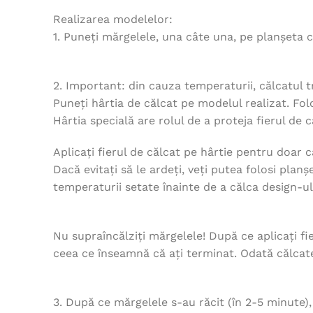
Realizarea modelelor:
1. Puneți mărgelele, una câte una, pe planșeta c
2. Important: din cauza temperaturii, călcatul t
Puneți hârtia de călcat pe modelul realizat. Fo
Hârtia specială are rolul de a proteja fierul de 
Aplicați fierul de călcat pe hârtie pentru doar 
Dacă evitați să le ardeți, veți putea folosi pl
temperaturii setate înainte de a călca design-ul
Nu supraîncălziți mărgelele! După ce aplicați fie
ceea ce înseamnă că ați terminat. Odată călcate,
3. După ce mărgelele s-au răcit (în 2-5 minute)