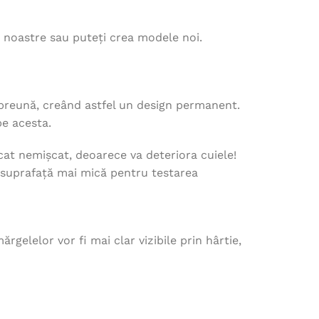
e noastre sau puteți crea modele noi.
împreună, creând astfel un design permanent.
pe acesta.
lcat nemișcat, deoarece va deteriora cuiele!
o suprafață mai mică pentru testarea
rgelelor vor fi mai clar vizibile prin hârtie,