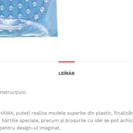
LEÍRÁS
nstrucțiuni.
HAMA, puteți realiza modele superbe din plastic, finalizâ
hârtiile speciale, precum și broșurile cu idei se pot achiziț
 pentru design-ul imaginat.