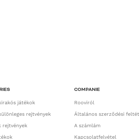
RIES
COMPANIE
kirakós játékok
Rooviról
különleges rejtvények
Általános szerződési felté
 rejtvények
A számlám
tékok
Kapcsolatfelvétel