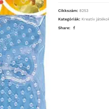
Cikkszám:
8253
Kategóriák:
Kreatív játéko
Share: