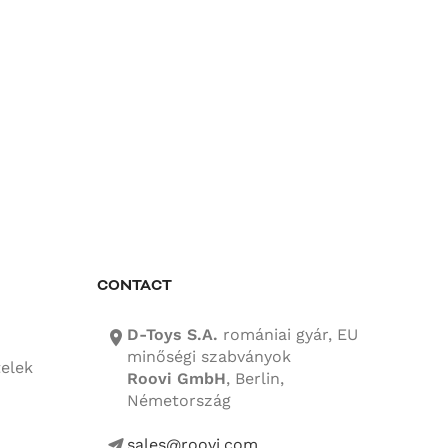
CONTACT
D-Toys S.A.
romániai gyár, EU
location-icon
minőségi szabványok
telek
Roovi GmbH
, Berlin,
Németország
sales@roovi.com
mail-icon