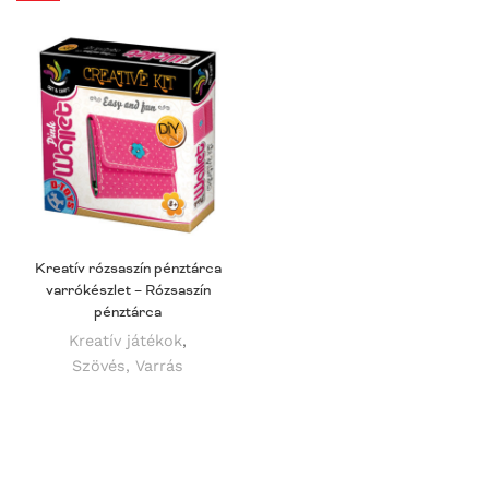
Kreatív rózsaszín pénztárca
varrókészlet – Rózsaszín
pénztárca
Kreatív játékok
,
Szövés, Varrás