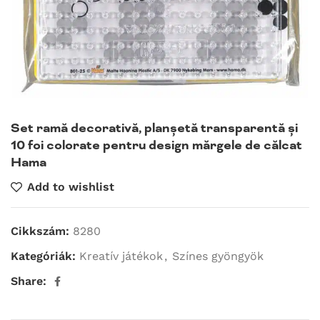
Set ramă decorativă, planșetă transparentă și
10 foi colorate pentru design mărgele de călcat
Hama
Add to wishlist
Cikkszám:
8280
Kategóriák:
Kreatív játékok
,
Színes gyöngyök
Share: