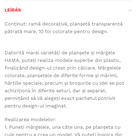
LEÍRÁS
Conținut: ramă decorativă, planșetă transparentă
pătrată mare, 10 foi colorate pentru design.
Datorită marei varietăți de planșete și mărgele
HAMA, puteți realiza modele superbe din plastic,
finalizând design-ul creat prin călcare. Mărgelele
colorate, planșetele de diferite forme și mărimi,
hârtiile speciale, precum și broșurile cu idei se pot
achiziționa în diferite seturi, dar și separat,
permitând să vă alegeți exact pachetul potrivit
pentru design-ul imaginat.
Realizarea modelelor:
1. Puneți mărgelele, una câte una, pe planșeta cu
cuie pentru a crea un model. Vă puteți inspira din