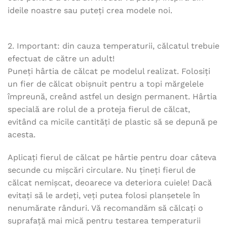
ideile noastre sau puteți crea modele noi.
2. Important: din cauza temperaturii, călcatul trebuie
efectuat de către un adult!
Puneți hârtia de călcat pe modelul realizat. Folosiți
un fier de călcat obișnuit pentru a topi mărgelele
împreună, creând astfel un design permanent. Hârtia
specială are rolul de a proteja fierul de călcat,
evitând ca micile cantități de plastic să se depună pe
acesta.
Aplicați fierul de călcat pe hârtie pentru doar câteva
secunde cu mișcări circulare. Nu țineți fierul de
călcat nemișcat, deoarece va deteriora cuiele! Dacă
evitați să le ardeți, veți putea folosi planșetele în
nenumărate rânduri. Vă recomandăm să călcați o
suprafață mai mică pentru testarea temperaturii