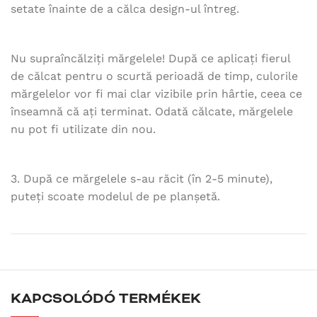
setate înainte de a călca design-ul întreg.
Nu supraîncălziți mărgelele! După ce aplicați fierul
de călcat pentru o scurtă perioadă de timp, culorile
mărgelelor vor fi mai clar vizibile prin hârtie, ceea ce
înseamnă că ați terminat. Odată călcate, mărgelele
nu pot fi utilizate din nou.
3. După ce mărgelele s-au răcit (în 2-5 minute),
puteți scoate modelul de pe planșetă.
KAPCSOLÓDÓ TERMÉKEK