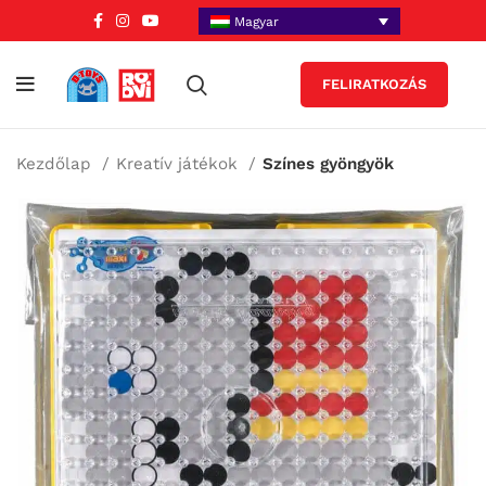
Magyar
FELIRATKOZÁS
Kezdőlap
Kreatív játékok
Színes gyöngyök