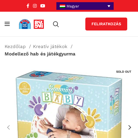
Magyar
FELIRATKOZÁS
Kezdőlap
Kreatív játékok
Modellező hab és játékgyurma
SOLD OUT