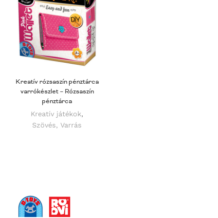
Kreatív rózsaszín pénztárca
varrókészlet – Rózsaszín
pénztárca
Kreatív játékok
,
Szövés, Varrás