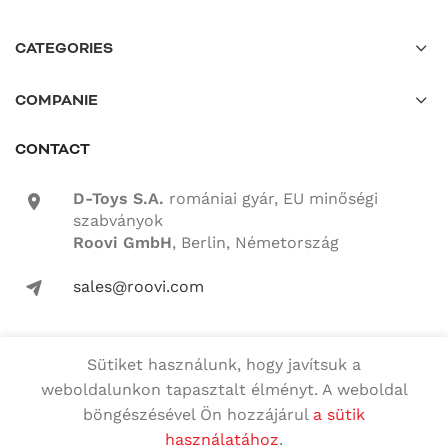
CATEGORIES
COMPANIE
CONTACT
D-Toys S.A.
romániai gyár, EU minőségi
location-icon
szabványok
Roovi GmbH
, Berlin, Németország
sales@roovi.com
mail-icon
Sütiket használunk, hogy javítsuk a
Minden jog fenntartva
weboldalunkon tapasztalt élményt. A weboldal
böngészésével Ön hozzájárul
a sütik
Magyar
English
(
Angol
)
használatához
.