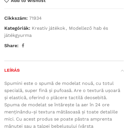
Add to wishlist
Cikkszám:
71934
Kategóriák:
Kreatív játékok
,
Modellező hab és
játékgyurma
Share:
LEÍRÁS
Spumini este o spumă de modelat nouă, cu totul
specială, super fină și pufoasă. Are o textură ușoară
și elastică, oferind o plăcere tactilă deosebită.
Spuma de modelat se întărește la aer în 24 ore
menținându-și textura mătăsoasă și toate detaliile
mici. Cu acest produs se poate păstra amprenta
mânuței sau a talpei bebelușului (vârsta