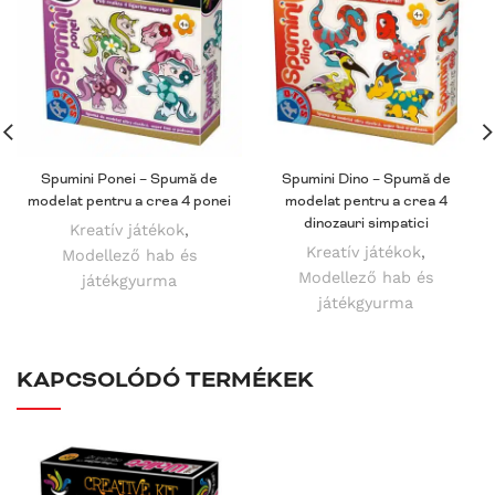
Spumini Ponei – Spumă de
Spumini Dino – Spumă de
modelat pentru a crea 4 ponei
modelat pentru a crea 4
dinozauri simpatici
Kreatív játékok
,
Kreatív játékok
,
Modellező hab és
Modellező hab és
játékgyurma
játékgyurma
KAPCSOLÓDÓ TERMÉKEK