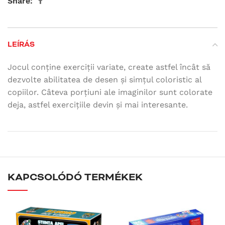
Share:
LEÍRÁS
Jocul conține exerciții variate, create astfel încât să
dezvolte abilitatea de desen și simțul coloristic al
copiilor. Câteva porțiuni ale imaginilor sunt colorate
deja, astfel exercițiile devin și mai interesante.
KAPCSOLÓDÓ TERMÉKEK