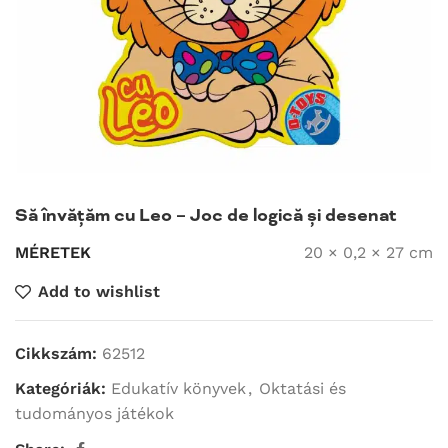
Să învățăm cu Leo – Joc de logică și desenat
MÉRETEK
20 × 0,2 × 27 cm
Add to wishlist
Cikkszám:
62512
Kategóriák:
Edukatív könyvek
,
Oktatási és
tudományos játékok