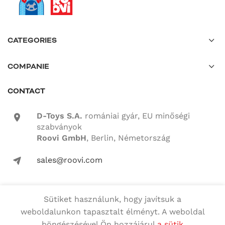
CATEGORIES
COMPANIE
CONTACT
D-Toys S.A.
romániai gyár, EU minőségi
location-icon
szabványok
Roovi GmbH
, Berlin, Németország
sales@roovi.com
mail-icon
Sütiket használunk, hogy javítsuk a
Minden jog fenntartva
weboldalunkon tapasztalt élményt. A weboldal
böngészésével Ön hozzájárul
a sütik