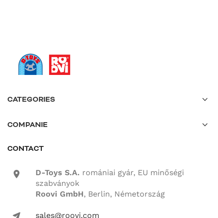
CATEGORIES
COMPANIE
CONTACT
D-Toys S.A.
romániai gyár, EU minőségi
location-icon
szabványok
Roovi GmbH
, Berlin, Németország
sales@roovi.com
mail-icon