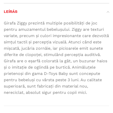
LEÍRÁS
Girafa Ziggy prezintă multiple posibilități de joc
pentru amuzamentul bebelușului. Ziggy are texturi
variate, precum și culori impresionante care dezvoltă
simțul tactil și percepția vizuală. Atunci când este
mișcată, jucăria zornăie, iar picioarele emit sunete
diferite de clopoței, stimulând percepția auditivă.
Girafa are o eșarfă colorată la gât, un buzunar haios
și o imitație de oglindă pe burtică. Animăluțele
prietenoși din gama D-Toys Baby sunt concepute
pentru bebeluși cu vârsta peste 3 luni. Au calitate
superioară, sunt fabricați din material nou,
nereciclat, absolut sigur pentru copii mici.