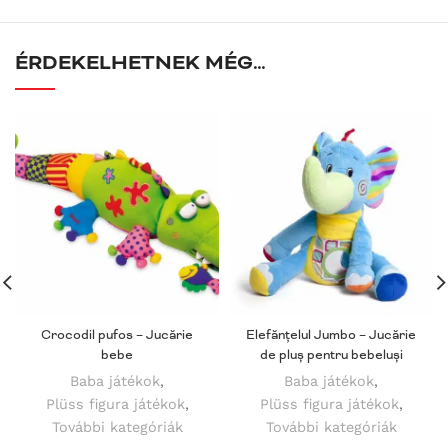
ÉRDEKELHETNEK MÉG…
Crocodil pufos – Jucărie
Elefănțelul Jumbo – Jucărie
bebe
de pluș pentru bebeluși
Baba játékok
,
Baba játékok
,
Plüss figura játékok
,
Plüss figura játékok
,
További kategóriák
További kategóriák