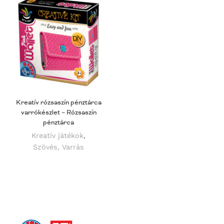
Kreatív rózsaszín pénztárca
varrókészlet – Rózsaszín
pénztárca
Kreatív játékok
,
Szövés, Varrás