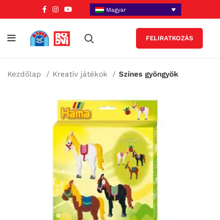
Magyar
FELIRATKOZÁS
Kezdőlap
Kreatív játékok
Színes gyöngyök