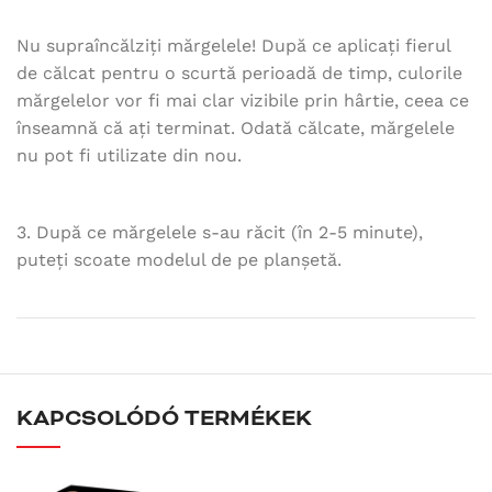
Nu supraîncălziți mărgelele! După ce aplicați fierul
de călcat pentru o scurtă perioadă de timp, culorile
mărgelelor vor fi mai clar vizibile prin hârtie, ceea ce
înseamnă că ați terminat. Odată călcate, mărgelele
nu pot fi utilizate din nou.
3. După ce mărgelele s-au răcit (în 2-5 minute),
puteți scoate modelul de pe planșetă.
KAPCSOLÓDÓ TERMÉKEK