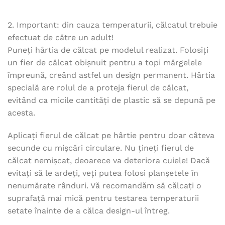
2. Important: din cauza temperaturii, călcatul trebuie
efectuat de către un adult!
Puneți hârtia de călcat pe modelul realizat. Folosiți
un fier de călcat obișnuit pentru a topi mărgelele
împreună, creând astfel un design permanent. Hârtia
specială are rolul de a proteja fierul de călcat,
evitând ca micile cantități de plastic să se depună pe
acesta.
Aplicați fierul de călcat pe hârtie pentru doar câteva
secunde cu mișcări circulare. Nu țineți fierul de
călcat nemișcat, deoarece va deteriora cuiele! Dacă
evitați să le ardeți, veți putea folosi planșetele în
nenumărate rânduri. Vă recomandăm să călcați o
suprafață mai mică pentru testarea temperaturii
setate înainte de a călca design-ul întreg.