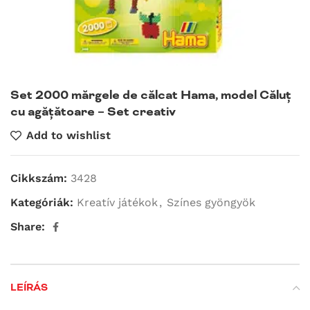
Set 2000 mărgele de călcat Hama, model Căluț
cu agățătoare – Set creativ
Add to wishlist
Cikkszám:
3428
Kategóriák:
Kreatív játékok
,
Színes gyöngyök
Share:
LEÍRÁS