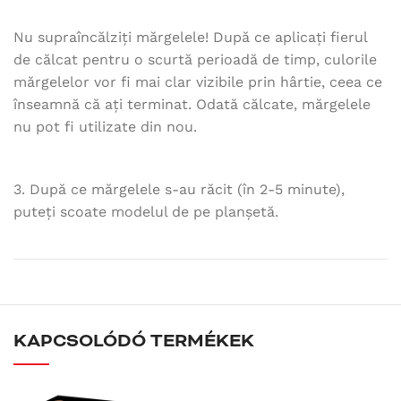
Nu supraîncălziți mărgelele! După ce aplicați fierul
de călcat pentru o scurtă perioadă de timp, culorile
mărgelelor vor fi mai clar vizibile prin hârtie, ceea ce
înseamnă că ați terminat. Odată călcate, mărgelele
nu pot fi utilizate din nou.
3. După ce mărgelele s-au răcit (în 2-5 minute),
puteți scoate modelul de pe planșetă.
KAPCSOLÓDÓ TERMÉKEK