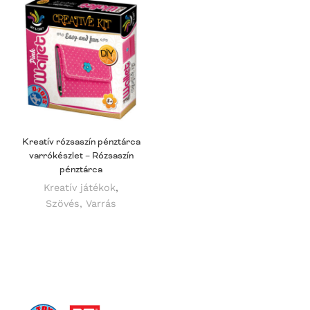
Kreatív rózsaszín pénztárca
varrókészlet – Rózsaszín
pénztárca
Kreatív játékok
,
Szövés, Varrás