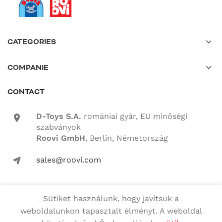
CATEGORIES
COMPANIE
CONTACT
D-Toys S.A.
romániai gyár, EU minőségi
location-icon
szabványok
Roovi GmbH
, Berlin, Németország
sales@roovi.com
mail-icon
Sütiket használunk, hogy javítsuk a
Minden jog fenntartva
weboldalunkon tapasztalt élményt. A weboldal