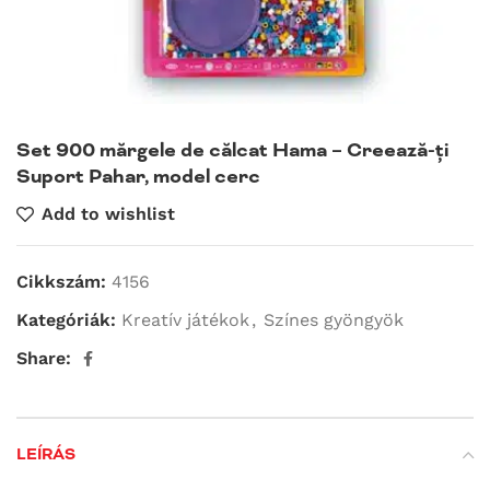
Set 900 mărgele de călcat Hama – Creează-ți
Suport Pahar, model cerc
Add to wishlist
Cikkszám:
4156
Kategóriák:
Kreatív játékok
,
Színes gyöngyök
Share:
LEÍRÁS