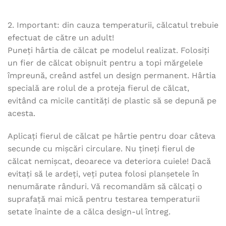
2. Important: din cauza temperaturii, călcatul trebuie
efectuat de către un adult!
Puneți hârtia de călcat pe modelul realizat. Folosiți
un fier de călcat obișnuit pentru a topi mărgelele
împreună, creând astfel un design permanent. Hârtia
specială are rolul de a proteja fierul de călcat,
evitând ca micile cantități de plastic să se depună pe
acesta.
Aplicați fierul de călcat pe hârtie pentru doar câteva
secunde cu mișcări circulare. Nu țineți fierul de
călcat nemișcat, deoarece va deteriora cuiele! Dacă
evitați să le ardeți, veți putea folosi planșetele în
nenumărate rânduri. Vă recomandăm să călcați o
suprafață mai mică pentru testarea temperaturii
setate înainte de a călca design-ul întreg.