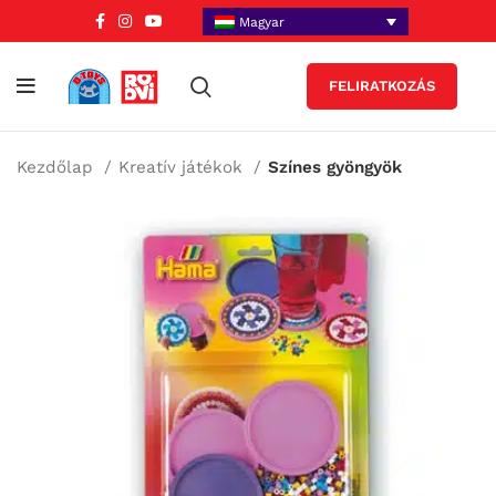
Magyar
FELIRATKOZÁS
Kezdőlap
Kreatív játékok
Színes gyöngyök