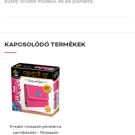
puteți scoate modelul de pe planșetă.
KAPCSOLÓDÓ TERMÉKEK
Kreatív rózsaszín pénztárca
varrókészlet – Rózsaszín