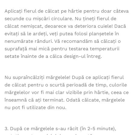
Aplicați fierul de călcat pe hârtie pentru doar câteva
secunde cu mișcări circulare. Nu țineți fierul de
călcat nemișcat, deoarece va deteriora cuiele! Dacă
evitați să le ardeți, veți putea folosi planșetele în
nenumărate rânduri. Vă recomandăm să călcați o
suprafață mai mică pentru testarea temperaturii
setate înainte de a călca design-ul întreg.
Nu supraîncălziți mărgelele! După ce aplicați fierul
de călcat pentru o scurtă perioadă de timp, culorile
mărgelelor vor fi mai clar vizibile prin hârtie, ceea ce
înseamnă că ați terminat. Odată călcate, mărgelele
nu pot fi utilizate din nou.
3. După ce mărgelele s-au răcit (în 2-5 minute),