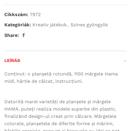
Cikkszám:
7972
Kategóriák:
Kreatív játékok
,
Színes gyöngyök
Share:
LEÍRÁS
Conținut: o planșetă rotundă, 1100 mărgele Hama
midi, hârtie de călcat, instrucțiuni.
Datorită marei varietăți de planșete și mărgele
HAMA, puteți realiza modele superbe din plastic,
finalizând design-ul creat prin călcare. Mărgelele
colorate, planșetele de diferite forme și mărimi,
hârtiile speciale, precum și broșurile cu idei se pot