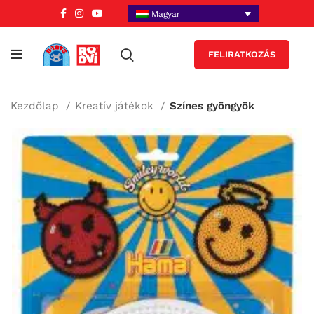
Magyar
FELIRATKOZÁS
Kezdőlap
Kreatív játékok
Színes gyöngyök