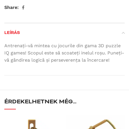
Share:
LEÍRÁS
Antrenați-vă mintea cu jocurile din gama 3D puzzle
IQ games! Scopul este să scoateți inelul roșu. Puneți-
vă gândirea logică și perseverența la încercare!
ÉRDEKELHETNEK MÉG…