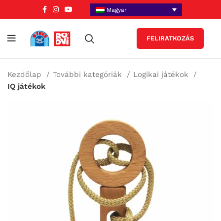
Magyar
FELIRATKOZÁS
Kezdőlap
További kategóriák
Logikai játékok
IQ játékok