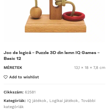
Joc de logică – Puzzle 3D din lemn IQ Games –
Basic 12
MÉRETEK
13,1 × 18 × 7,8 cm
Add to wishlist
Cikkszám:
62581
Kategóriák:
IQ játékok
,
Logikai játékok
,
További
kategóriák