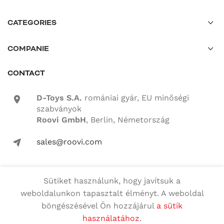
CATEGORIES
COMPANIE
CONTACT
D-Toys S.A.
romániai gyár, EU minőségi
location-icon
szabványok
Roovi GmbH
, Berlin, Németország
sales@roovi.com
mail-icon
Sütiket használunk, hogy javítsuk a
Minden jog fenntartva
weboldalunkon tapasztalt élményt. A weboldal
böngészésével Ön hozzájárul
a sütik
Magyar
English
(
Angol
)
használatához
.