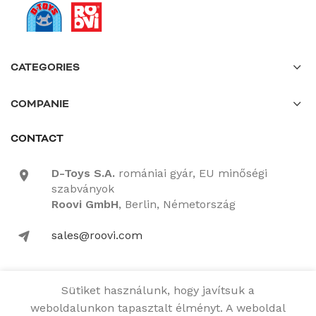
CATEGORIES
COMPANIE
CONTACT
D-Toys S.A.
romániai gyár, EU minőségi
location-icon
szabványok
Roovi GmbH
, Berlin, Németország
sales@roovi.com
mail-icon
Sütiket használunk, hogy javítsuk a
Minden jog fenntartva
weboldalunkon tapasztalt élményt. A weboldal