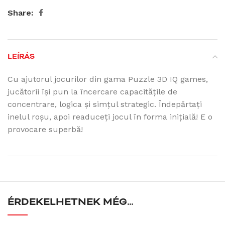
Share:
LEÍRÁS
Cu ajutorul jocurilor din gama Puzzle 3D IQ games,
jucătorii își pun la încercare capacitățile de
concentrare, logica și simțul strategic. Îndepărtați
inelul roșu, apoi readuceți jocul în forma inițială! E o
provocare superbă!
ÉRDEKELHETNEK MÉG…