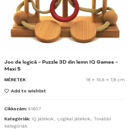
Joc de logică – Puzzle 3D din lemn IQ Games –
Maxi 5
MÉRETEK
18 × 19,6 × 7,8 cm
Add to wishlist
Cikkszám:
61607
Kategóriák:
IQ játékok
,
Logikai játékok
,
További
kategóriák