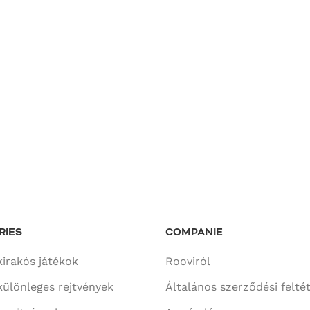
RIES
COMPANIE
kirakós játékok
Rooviról
különleges rejtvények
Általános szerződési felté