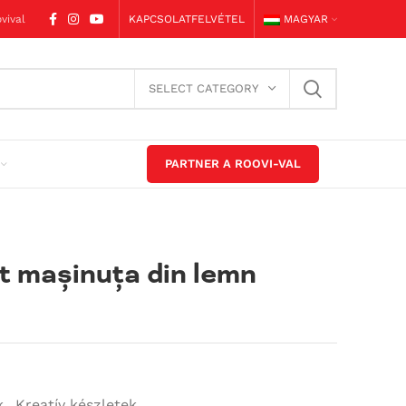
vival
KAPCSOLATFELVÉTEL
MAGYAR
SELECT CATEGORY
PARTNER A ROOVI-VAL
t mașinuța din lemn
k
,
Kreatív készletek