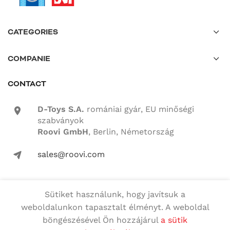
CATEGORIES
COMPANIE
CONTACT
D-Toys S.A.
romániai gyár, EU minőségi
location-icon
szabványok
Roovi GmbH
, Berlin, Németország
sales@roovi.com
mail-icon
Sütiket használunk, hogy javítsuk a
Minden jog fenntartva
weboldalunkon tapasztalt élményt. A weboldal
böngészésével Ön hozzájárul
a sütik