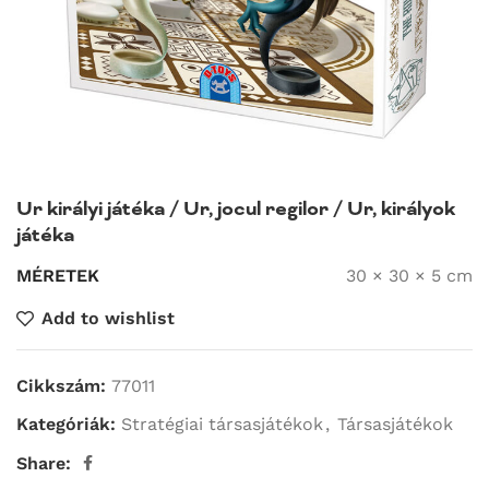
Ur királyi játéka / Ur, jocul regilor / Ur, királyok
játéka
MÉRETEK
30 × 30 × 5 cm
Add to wishlist
Cikkszám:
77011
Kategóriák:
Stratégiai társasjátékok
,
Társasjátékok
Share: