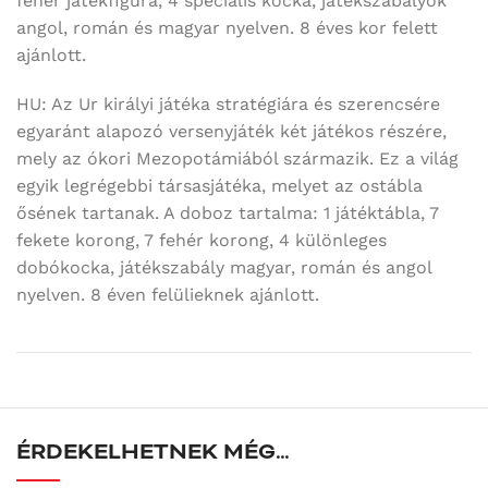
fehér játékfigura, 4 speciális kocka, játékszabályok
angol, román és magyar nyelven. 8 éves kor felett
ajánlott.
HU: Az Ur királyi játéka stratégiára és szerencsére
egyaránt alapozó versenyjáték két játékos részére,
mely az ókori Mezopotámiából származik. Ez a világ
egyik legrégebbi társasjátéka, melyet az ostábla
ősének tartanak. A doboz tartalma: 1 játéktábla, 7
fekete korong, 7 fehér korong, 4 különleges
dobókocka, játékszabály magyar, román és angol
nyelven. 8 éven felülieknek ajánlott.
ÉRDEKELHETNEK MÉG…