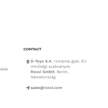
CONTACT
D-Toys S.A.
romániai gyár, EU
location-icon
minőségi szabványok
telek
Roovi GmbH
, Berlin,
Németország
sales@roovi.com
mail-icon