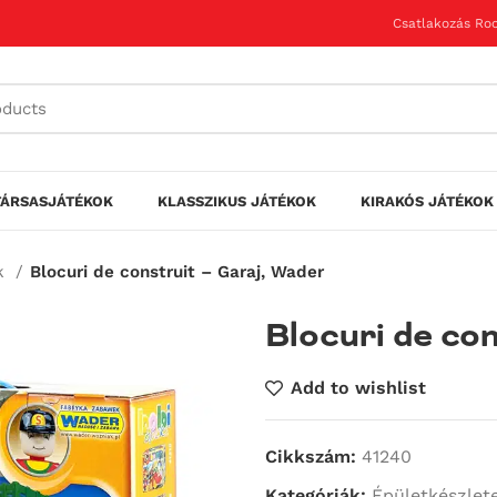
Csatlakozás Roo
TÁRSASJÁTÉKOK
KLASSZIKUS JÁTÉKOK
KIRAKÓS JÁTÉKOK
ek
Blocuri de construit – Garaj, Wader
Blocuri de co
Add to wishlist
Cikkszám:
41240
Kategóriák:
Épületkészlet