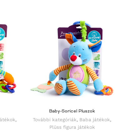
Baby-Soricel Pluszok
átékok
,
További kategóriák
,
Baba játékok
,
Továb
k
Plüss figura játékok