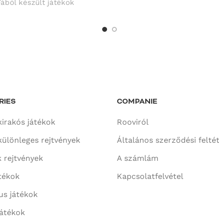
Fából készült játékok
RIES
COMPANIE
kirakós játékok
Rooviról
különleges rejtvények
Általános szerződési felté
 rejtvények
A számlám
tékok
Kapcsolatfelvétel
us játékok
játékok