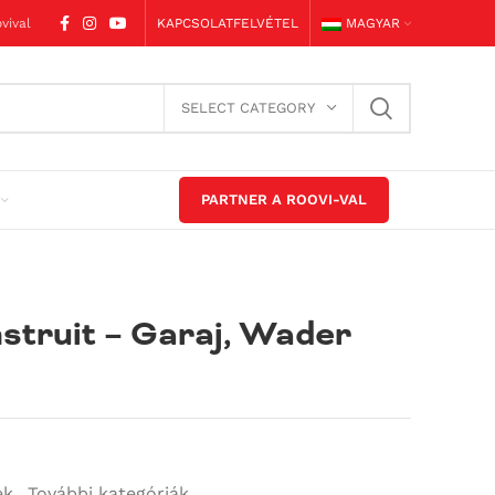
vival
KAPCSOLATFELVÉTEL
MAGYAR
SELECT CATEGORY
PARTNER A ROOVI-VAL
nstruit – Garaj, Wader
ek
,
További kategóriák