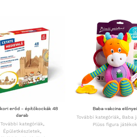
kori erőd – építőkockák 48
Baba-vakcina előnyei
darab
További kategóriák
,
Baba j
További kategóriák
,
Plüss figura játéko
Épületkészletek
,