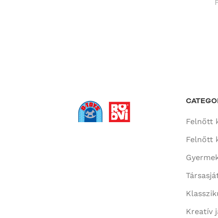
CATEGO
Felnőtt 
Felnőtt 
Gyermek
Társasjá
Klasszik
Kreatív 