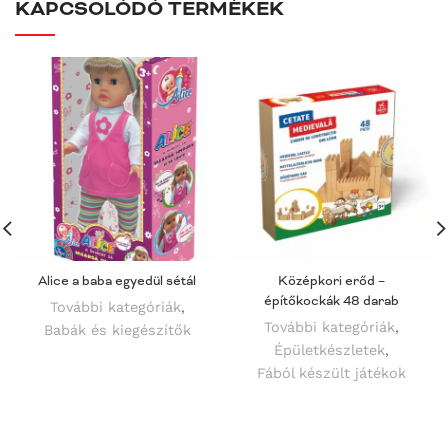
KAPCSOLÓDÓ TERMÉKEK
Alice a baba egyedül sétál
Középkori erőd –
építőkockák 48 darab
További kategóriák
,
További kategóriák
,
Babák és kiegészítők
Épületkészletek
,
Fából készült játékok