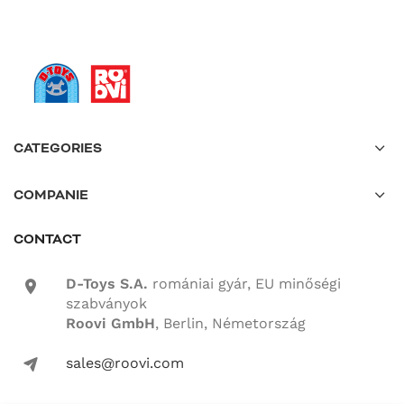
CATEGORIES
COMPANIE
CONTACT
D-Toys S.A.
romániai gyár, EU minőségi
location-icon
szabványok
Roovi GmbH
, Berlin, Németország
sales@roovi.com
mail-icon