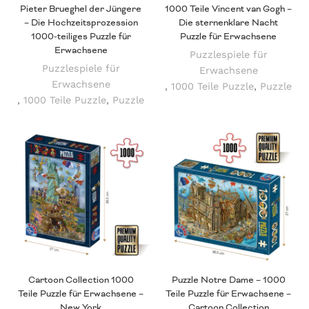
Pieter Brueghel der Jüngere
1000 Teile Vincent van Gogh –
– Die Hochzeitsprozession
Die sternenklare Nacht
1000-teiliges Puzzle für
Puzzle für Erwachsene
Erwachsene
Puzzlespiele für
Puzzlespiele für
Erwachsene
Erwachsene
,
1000 Teile Puzzle
,
Puzzle
,
1000 Teile Puzzle
,
Puzzle
Cartoon Collection 1000
Puzzle Notre Dame – 1000
Teile Puzzle für Erwachsene –
Teile Puzzle für Erwachsene –
New York
Cartoon Collection