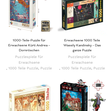
1000-Teile-Puzzle für
Erwachsene 1000 Teile
Erwachsene Kürti Andrea –
Wassily Kandinsky – Das
Dornröschen
ganze Puzzle
Puzzlespiele für
Puzzlespiele für
Erwachsene
Erwachsene
,
1000 Teile Puzzle
,
Puzzle
,
1000 Teile Puzzle
,
Puzzle