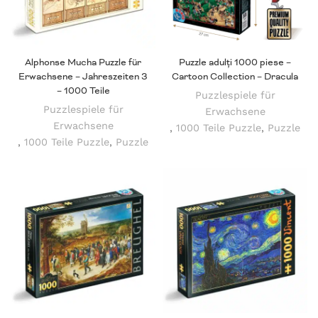
Alphonse Mucha Puzzle für
Puzzle adulți 1000 piese –
Erwachsene – Jahreszeiten 3
Cartoon Collection – Dracula
– 1000 Teile
Puzzlespiele für
Puzzlespiele für
Erwachsene
Erwachsene
,
1000 Teile Puzzle
,
Puzzle
,
1000 Teile Puzzle
,
Puzzle