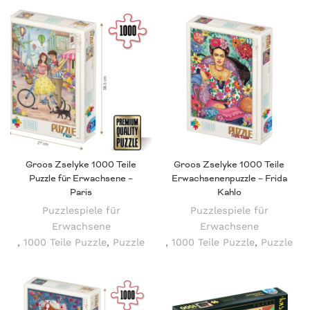
Groos Zselyke 1000 Teile
Groos Zselyke 1000 Teile
Puzzle für Erwachsene –
Erwachsenenpuzzle – Frida
Paris
Kahlo
Puzzlespiele für
Puzzlespiele für
Erwachsene
Erwachsene
,
1000 Teile Puzzle
,
Puzzle
,
1000 Teile Puzzle
,
Puzzle