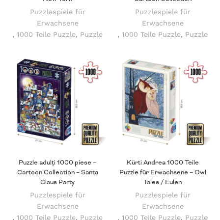
Puzzlespiele für
Puzzlespiele für
Erwachsene
Erwachsene
,
1000 Teile Puzzle
,
Puzzle
,
1000 Teile Puzzle
,
Puzzle
Puzzle adulți 1000 piese –
Kürti Andrea 1000 Teile
Cartoon Collection – Santa
Puzzle für Erwachsene – Owl
Claus Party
Tales / Eulen
Puzzlespiele für
Puzzlespiele für
Erwachsene
Erwachsene
,
1000 Teile Puzzle
,
Puzzle
,
1000 Teile Puzzle
,
Puzzle