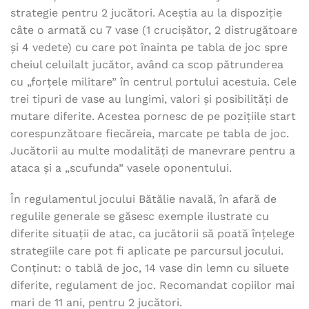
strategie pentru 2 jucători. Aceștia au la dispoziție
câte o armată cu 7 vase (1 crucișător, 2 distrugătoare
și 4 vedete) cu care pot înainta pe tabla de joc spre
cheiul celuilalt jucător, având ca scop pătrunderea
cu „forțele militare” în centrul portului acestuia. Cele
trei tipuri de vase au lungimi, valori și posibilități de
mutare diferite. Acestea pornesc de pe pozițiile start
corespunzătoare fiecăreia, marcate pe tabla de joc.
Jucătorii au multe modalități de manevrare pentru a
ataca și a „scufunda” vasele oponentului.
În regulamentul jocului Bătălie navală, în afară de
regulile generale se găsesc exemple ilustrate cu
diferite situații de atac, ca jucătorii să poată înțelege
strategiile care pot fi aplicate pe parcursul jocului.
Conținut: o tablă de joc, 14 vase din lemn cu siluete
diferite, regulament de joc. Recomandat copiilor mai
mari de 11 ani, pentru 2 jucători.