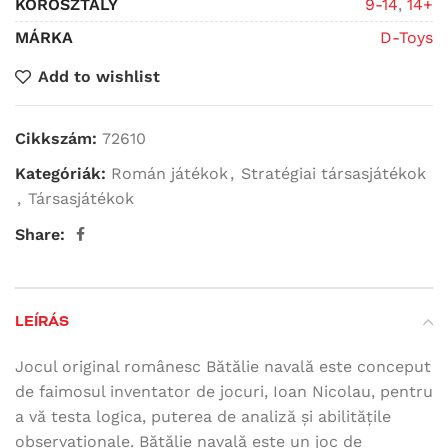
KOROSZTÁLY
9-14
,
14+
MÁRKA
D-Toys
Add to wishlist
Cikkszám:
72610
Kategóriák:
Román játékok
,
Stratégiai társasjátékok
,
Társasjátékok
Share:
LEÍRÁS
Jocul original românesc Bătălie navală este conceput
de faimosul inventator de jocuri, Ioan Nicolau, pentru
a vă testa logica, puterea de analiză și abilitățile
observaționale. Bătălie navală este un joc de