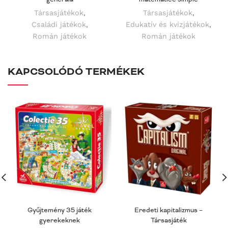
Társasjátékok
,
Társasjátékok
,
Családi játékok
,
Edukatív és kvízjátékok
,
Román játékok
Román játékok
KAPCSOLÓDÓ TERMÉKEK
Gyűjtemény 35 játék
Eredeti kapitalizmus –
gyerekeknek
Társasjáték