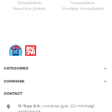
Társasjátékok
,
Társasjátékok
,
Klasszikus játékok
Stratégiai társasjátékok
CATEGORIES
COMPANIE
CONTACT
D-Toys S.A.
romániai gyár, EU minőségi
location-icon
szabványok