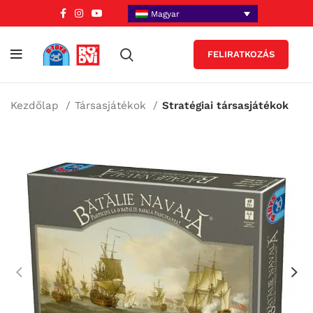
Magyar
FELIRATKOZÁS
Kezdőlap
Társasjátékok
Stratégiai társasjátékok