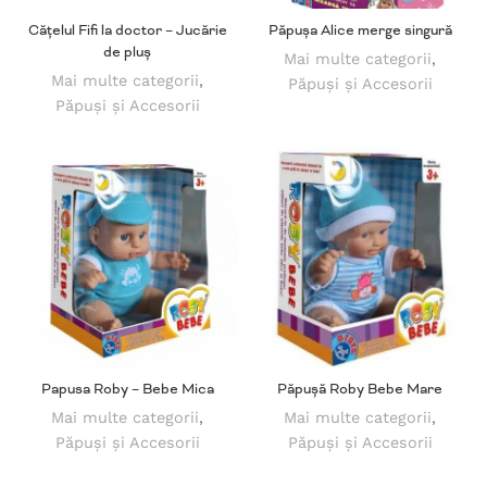
Cățelul Fifi la doctor – Jucărie
Păpușa Alice merge singură
de pluș
Mai multe categorii
,
Mai multe categorii
,
Păpuși și Accesorii
Păpuși și Accesorii
Papusa Roby – Bebe Mica
Păpușă Roby Bebe Mare
Mai multe categorii
,
Mai multe categorii
,
Păpuși și Accesorii
Păpuși și Accesorii