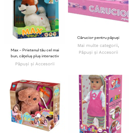
Cărucior pentru păpuși
Mai multe categorii
,
Max – Prietenul tău cel mai
Păpuși și Accesorii
bun, cățeluș pluș interactiv
Păpuși și Accesorii