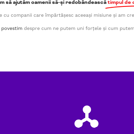
ăm să ajutăm oamenii să-și redobândească
timpul de 
de cu companii care împărtășesc aceeași misiune și am cre
ă povestim
despre cum ne putem uni forțele și cum pute
skill-collaboration