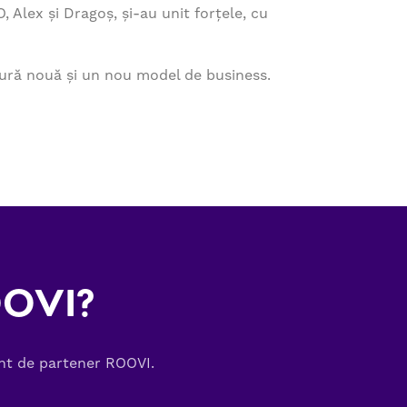
 Alex și Dragoș, și-au unit forțele, cu
ltură nouă și un nou model de business.
OOVI?
ont de partener ROOVI.