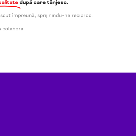
calitate
după care tânjesc.
scut împreună, sprijinindu-ne reciproc.
m colabora.