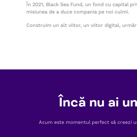
În 2021, Black Sea Fund, un fond cu capital pri
misiunea de a duce compania pe noi culmi.
Construim un alt viitor, un viitor digital, ur
Încă nu ai 
Acum este momentul perfect să creezi unu