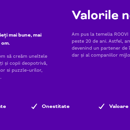
Valorile 
eți mai bune, mai
Am pus la temelia ROOVI v
peste 20 de ani. Astfel, a
e om.
devenind un partener de î
dar și al companiilor mijlo
em să creăm uneltele
i și copii deopotrivă,
or si puzzle-urilor,
.
ate
Onestitate
Valoare