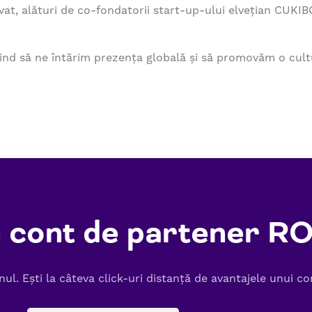
vat, alături de co-fondatorii start-up-ului elvețian CUKIBO,
mărind să ne întărim prezența globală și să promovăm o cu
un cont de partener R
l. Ești la câteva click-uri distanță de avantajele unui c