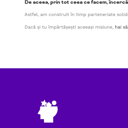
De aceea, prin tot ceea ce facem, încerc
Astfel, am construit în timp parteneriate soli
Dacă și tu împărtășești aceeași misiune,
hai s
skill-imagination