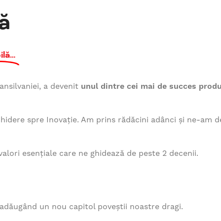
ă
ilă…
ansilvaniei, a devenit
unul dintre cei mai de succes prod
hidere spre Inovație. Am prins rădăcini adânci și ne-am de
 valori esențiale care ne ghidează de peste 2 decenii.
 adăugând un nou capitol poveștii noastre dragi.