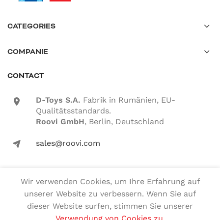
CATEGORIES
COMPANIE
CONTACT
D-Toys S.A.
Fabrik in Rumänien, EU-
location-icon
Qualitätsstandards.
Roovi GmbH
, Berlin, Deutschland
sales@roovi.com
mail-icon
Wir verwenden Cookies, um Ihre Erfahrung auf
Alle Rechte vorbehalten
unserer Website zu verbessern. Wenn Sie auf
dieser Website surfen, stimmen Sie unserer
Deutsch
English
(
Englisch
)
Verwendung von Cookies zu
.