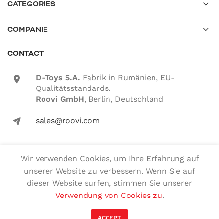
CATEGORIES
COMPANIE
CONTACT
D-Toys S.A.
Fabrik in Rumänien, EU-
location-icon
Qualitätsstandards.
Roovi GmbH
, Berlin, Deutschland
sales@roovi.com
mail-icon
Wir verwenden Cookies, um Ihre Erfahrung auf
Alle Rechte vorbehalten
unserer Website zu verbessern. Wenn Sie auf
dieser Website surfen, stimmen Sie unserer
Deutsch
English
(
Englisch
)
Verwendung von Cookies zu
.
Română
(
Rumänisch
)
Magyar
(
Ungarisch
)
ACCEPT