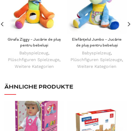
Girafa Ziggy – Jucărie de pluș
Elefănțelul Jumbo – Jucărie
pentru bebeluși
de pluș pentru bebeluși
Babyspielzeug
,
Babyspielzeug
,
Plüschfiguren Spielzeuge
,
Plüschfiguren Spielzeuge
,
Weitere Kategorien
Weitere Kategorien
ÄHNLICHE PRODUKTE