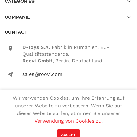
CATEGORIES
COMPANIE
CONTACT
D-Toys S.A.
Fabrik in Rumänien, EU-
location-icon
Qualitätsstandards.
Roovi GmbH
, Berlin, Deutschland
sales@roovi.com
mail-icon
Wir verwenden Cookies, um Ihre Erfahrung auf
Alle Rechte vorbehalten
unserer Website zu verbessern. Wenn Sie auf
dieser Website surfen, stimmen Sie unserer
Deutsch
English
(
Englisch
)
Verwendung von Cookies zu
.
Română
(
Rumänisch
)
Magyar
(
Ungarisch
)
ACCEPT