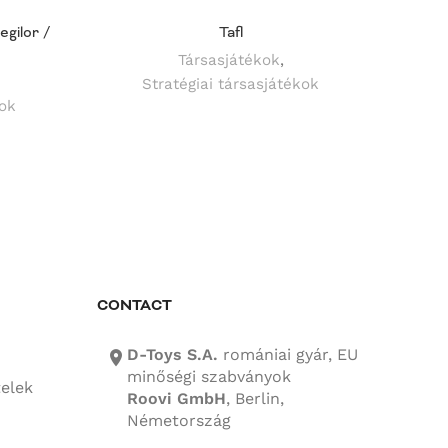
egilor /
Tafl
Róka 
Társasjátékok
,
Stratégiai társasjátékok
kok
CONTACT
D-Toys S.A.
romániai gyár, EU
location-icon
minőségi szabványok
telek
Roovi GmbH
, Berlin,
Németország