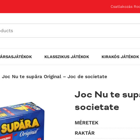
Csatlakozás Roo
TÁRSASJÁTÉKOK
KLASSZIKUS JÁTÉKOK
KIRAKÓS JÁTÉKOK
Joc Nu te supăra Original – Joc de societate
Joc Nu te sup
societate
MÉRETEK
RAKTÁR