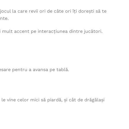
cul la care revii ori de câte ori îți dorești să te
ante.
i mult accent pe interacțiunea dintre jucători.
esare pentru a avansa pe tablă.
e vine celor mici să piardă, și cât de drăgălași