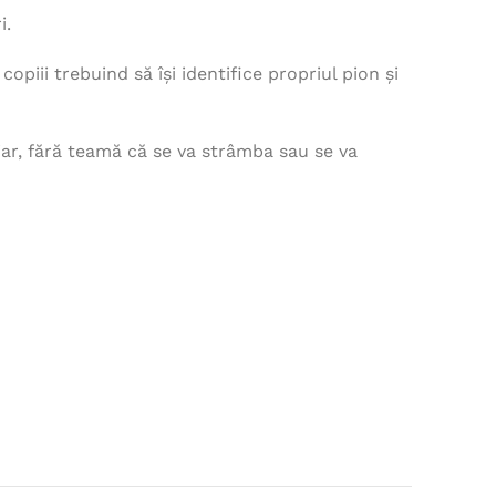
i.
piii trebuind să își identifice propriul pion și
 iar, fără teamă că se va strâmba sau se va