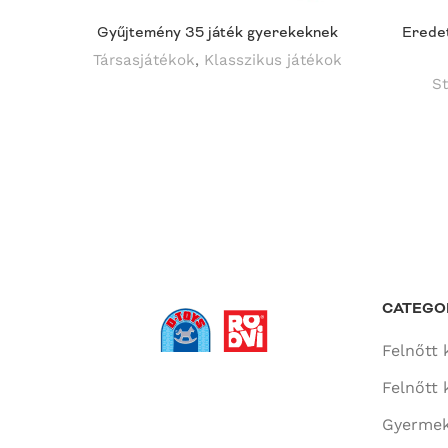
Gyűjtemény 35 játék gyerekeknek
Eredet
Társasjátékok
,
Klasszikus játékok
St
CATEGO
Felnőtt 
Felnőtt 
Gyermek