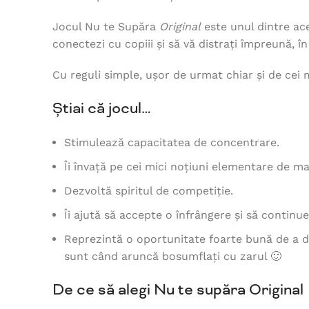
Jocul Nu te Supăra
Original
este unul dintre acel
conectezi cu copiii și să vă distrați împreună, în
Cu reguli simple, ușor de urmat chiar și de cei 
Știai că jocul…
Stimulează capacitatea de concentrare.
Îi învață pe cei mici noțiuni elementare de 
Dezvoltă spiritul de competiție.
Îi ajută să accepte o înfrângere și să continu
Reprezintă o oportunitate foarte bună de a dis
sunt când aruncă bosumflați cu zarul 🙂
De ce să alegi Nu te supăra Original