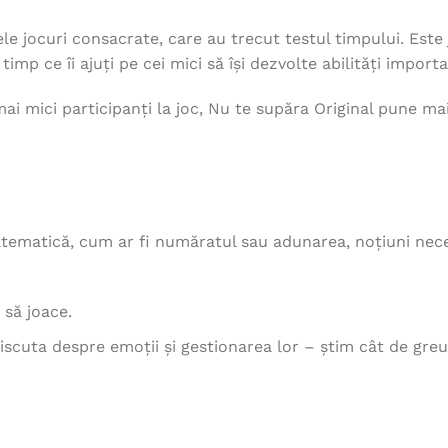
e jocuri consacrate, care au trecut testul timpului. Este jo
 timp ce îi ajuți pe cei mici să își dezvolte abilități import
mai mici participanți la joc, Nu te supăra Original pune ma
matematică, cum ar fi număratul sau adunarea, noțiuni nec
e să joace.
cuta despre emoții și gestionarea lor – știm cât de greu l