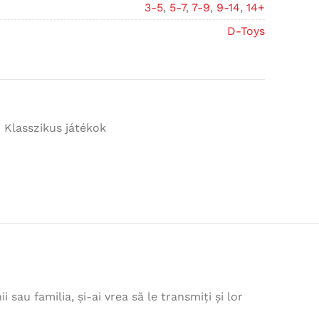
3-5
,
5-7
,
7-9
,
9-14
,
14+
D-Toys
Klasszikus játékok
 sau familia, și-ai vrea să le transmiți și lor