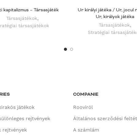
i kapitalizmus – Társasjáték
Ur királyi játéka / Ur, jocul r
Ur, királyok játéka
Társasjátékok
,
Társasjátékok
,
ratégiai társasjátékok
Stratégiai társasjáté
RIES
COMPANIE
kirakós játékok
Rooviról
különleges rejtvények
Általános szerződési felté
 rejtvények
A számlám