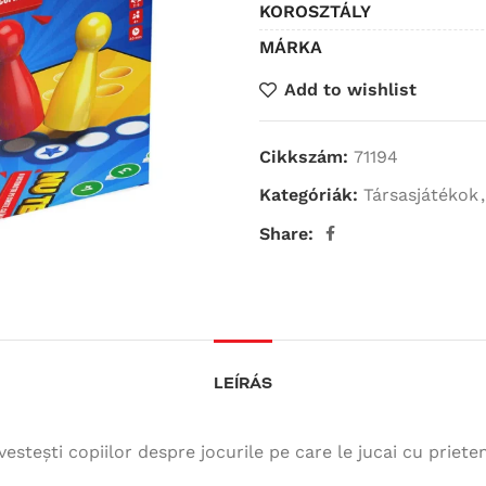
KOROSZTÁLY
MÁRKA
Add to wishlist
Cikkszám:
71194
Kategóriák:
Társasjátékok
,
Share:
LEÍRÁS
estești copiilor despre jocurile pe care le jucai cu prietenii