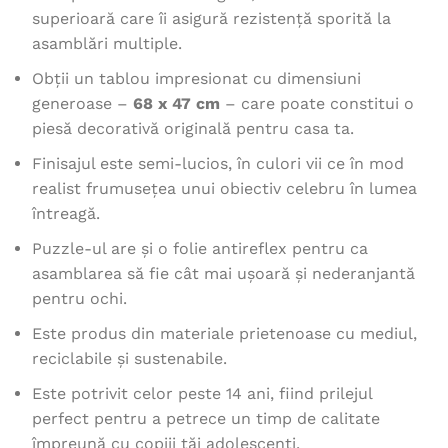
superioară care îi asigură rezistență sporită la
asamblări multiple.
Obții un tablou impresionat cu dimensiuni
generoase
–
68 x 47 cm
– care poate constitui o
piesă decorativă originală pentru casa ta.
Finisajul este semi-lucios, în culori vii ce în mod
realist frumusețea unui obiectiv celebru în lumea
întreagă.
Puzzle-ul are și o folie antireflex pentru ca
asamblarea să fie cât mai ușoară și nederanjantă
pentru ochi.
Este produs din materiale prietenoase cu mediul,
reciclabile și sustenabile.
Este potrivit celor peste 14 ani, fiind prilejul
perfect pentru a petrece un timp de calitate
împreună cu copiii tăi adolescenți.