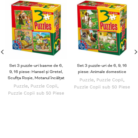
Set 3 puzzle-uri basme de 6,
Set 3 puzzle-uri de 6, 9, 16
9, 16 piese: Hansel și Gretel,
piese: Animale domestice
Scufița Roșie, Motanul încălțat
Puzzle
,
Puzzle Copii
,
Puzzle
,
Puzzle Copii
,
Puzzle Copii sub 50 Piese
Puzzle Copii sub 50 Piese