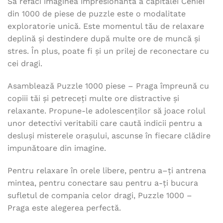
Să refaci imaginea impresionantă a capitalei Cehiei
din 1000 de piese de puzzle este o modalitate
exploratorie unică. Este momentul tău de relaxare
deplină și destindere după multe ore de muncă și
stres. În plus, poate fi și un prilej de reconectare cu
cei dragi.
Asamblează Puzzle 1000 piese – Praga împreună cu
copiii tăi și petreceți multe ore distractive și
relaxante. Propune-le adolescenților să joace rolul
unor detectivi veritabili care caută indicii pentru a
desluși misterele orașului, ascunse în fiecare clădire
impunătoare din imagine.
Pentru relaxare în orele libere, pentru a–ți antrena
mintea, pentru conectare sau pentru a-ți bucura
sufletul de compania celor dragi, Puzzle 1000 –
Praga este alegerea perfectă.