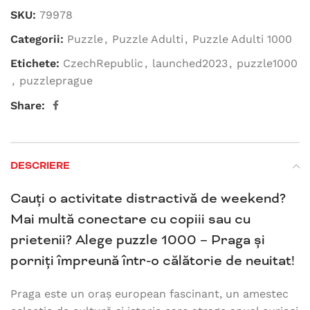
SKU:
79978
Categorii:
Puzzle
,
Puzzle Adulti
,
Puzzle Adulti 1000
Etichete:
CzechRepublic
,
launched2023
,
puzzle1000
,
puzzleprague
Share:
DESCRIERE
Cauți o activitate distractivă de weekend?
Mai multă conectare cu copiii sau cu
prietenii? Alege puzzle 1000 – Praga și
porniți împreună într-o călătorie de neuitat!
Praga este un oraș european fascinant, un amestec