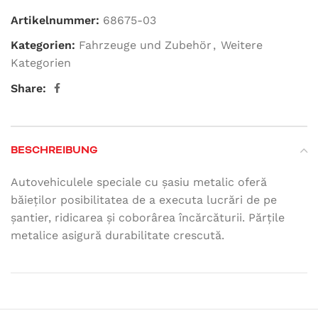
Artikelnummer:
68675-03
Kategorien:
Fahrzeuge und Zubehör
,
Weitere
Kategorien
Share:
BESCHREIBUNG
Autovehiculele speciale cu șasiu metalic oferă
băieților posibilitatea de a executa lucrări de pe
șantier, ridicarea și coborârea încărcăturii. Părțile
metalice asigură durabilitate crescută.