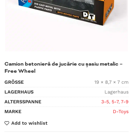
Camion betonieră de jucărie cu șasiu metalic –
Free Wheel
GRÖSSE
19 × 8,7 × 7 cm
LAGERHAUS
Lagerhaus
ALTERSSPANNE
3-5
,
5-7
,
7-9
MARKE
D-Toys
Add to wishlist