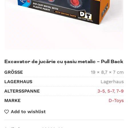
Excavator de jucărie cu șasiu metalic – Pull Back
GRÖSSE
19 × 8,7 × 7 cm
LAGERHAUS
Lagerhaus
ALTERSSPANNE
3-5
,
5-7
,
7-9
MARKE
D-Toys
Add to wishlist