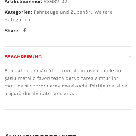
Artikelnummer:
68682-02
Kategorien:
Fahrzeuge und Zubehör
,
Weitere
Kategorien
Share:
BESCHREIBUNG
Echipate cu încărcător frontal, autovehiculele cu
șasiu metalic favorizează dezvoltarea simțurilor
motrice și coordonarea mână-ochi. Părțile metalice
asigură durabilitate crescută.