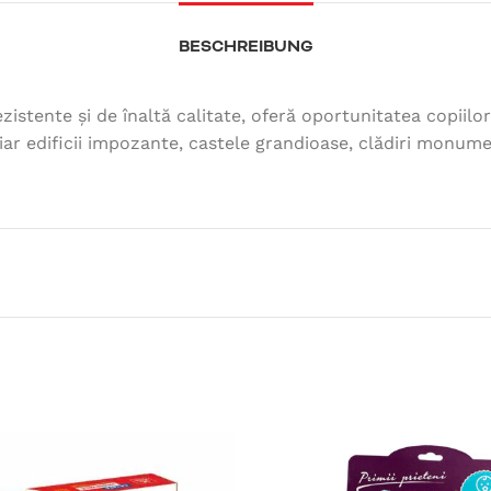
BESCHREIBUNG
zistente și de înaltă calitate, oferă oportunitatea copiilo
iar edificii impozante, castele grandioase, clădiri monume