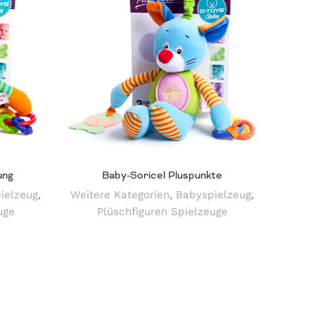
ung
Baby-Soricel Pluspunkte
ielzeug
,
Weitere Kategorien
,
Babyspielzeug
,
Weite
uge
Plüschfiguren Spielzeuge