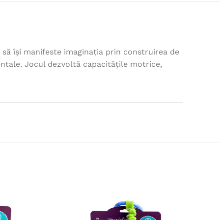
r să își manifeste imaginația prin construirea de
ntale. Jocul dezvoltă capacitățile motrice,