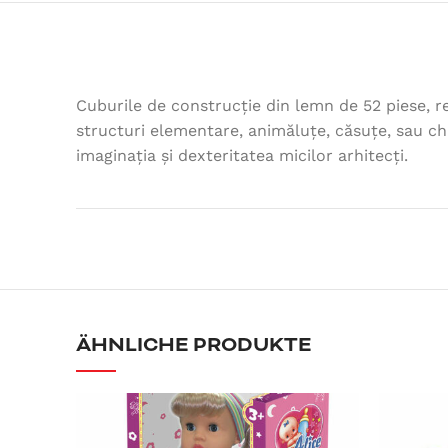
Cuburile de construcție din lemn de 52 piese, re
structuri elementare, animăluțe, căsuțe, sau ch
imaginația și dexteritatea micilor arhitecți.
ÄHNLICHE PRODUKTE