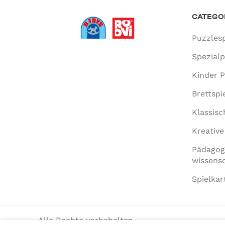
CATEGO
Puzzlesp
Spezial
Kinder P
Brettspi
Klassisc
Kreative
Pädagog
wissensc
Spielkar
Alle Rechte vorbehalten