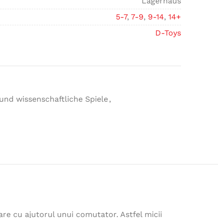
Lagerhaus
5-7
,
7-9
,
9-14
,
14+
D-Toys
und wissenschaftliche Spiele
,
are cu ajutorul unui comutator. Astfel micii