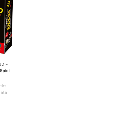
30 –
Spiel
ele
iele