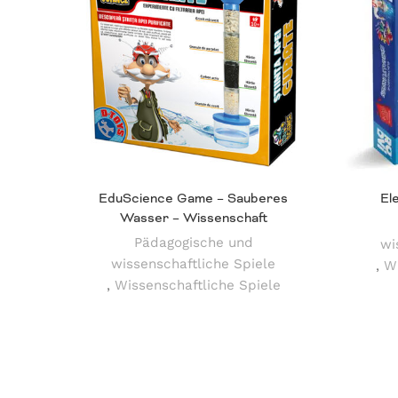
EduScience Game – Sauberes
El
Wasser – Wissenschaft
Pädagogische und
wi
wissenschaftliche Spiele
,
Wi
,
Wissenschaftliche Spiele