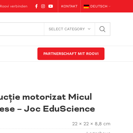
 Roovi verbinden
KONTAKT
DEUTSCH
SELECT CATEGORY
PARTNERSCHAFT MIT ROOVI
ucție motorizat Micul
piese – Joc EduScience
22 × 22 × 8,8 cm