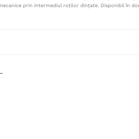
ecanice prin intermediul roților dințate. Disponibil în do
…