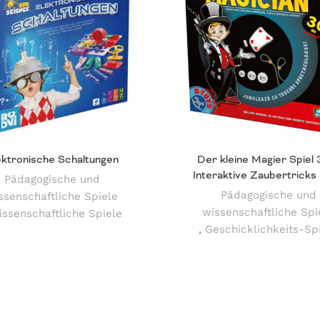
ektronische Schaltungen
Der kleine Magier Spiel 
Interaktive Zaubertricks 
Pädagogische und
Pädagogische und
ssenschaftliche Spiele
wissenschaftliche Spi
ssenschaftliche Spiele
,
Geschicklichkeits-Sp