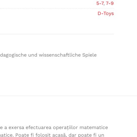
5-7
,
7-9
D-Toys
dagogische und wissenschaftliche Spiele
de a exersa efectuarea operațiilor matematice
tice. Poate fi folosit acasă, dar poate fi un