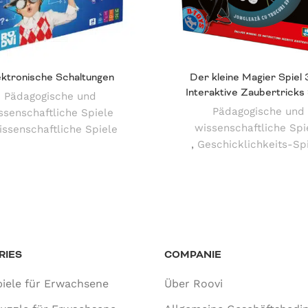
ektronische Schaltungen
Der kleine Magier Spiel 
Interaktive Zaubertricks 
Pädagogische und
Pädagogische und
ssenschaftliche Spiele
wissenschaftliche Spi
ssenschaftliche Spiele
,
Geschicklichkeits-Sp
RIES
COMPANIE
iele für Erwachsene
Über Roovi