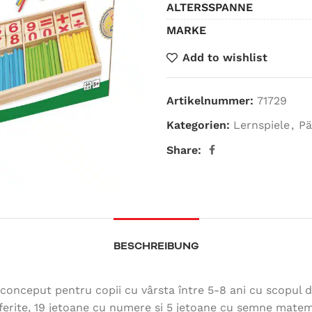
ALTERSSPANNE
MARKE
Add to wishlist
Artikelnummer:
71729
Kategorien:
Lernspiele
,
Pä
Share:
BESCHREIBUNG
 conceput pentru copii cu vârsta între 5-8 ani cu scopul 
ferite, 19 jetoane cu numere și 5 jetoane cu semne matema