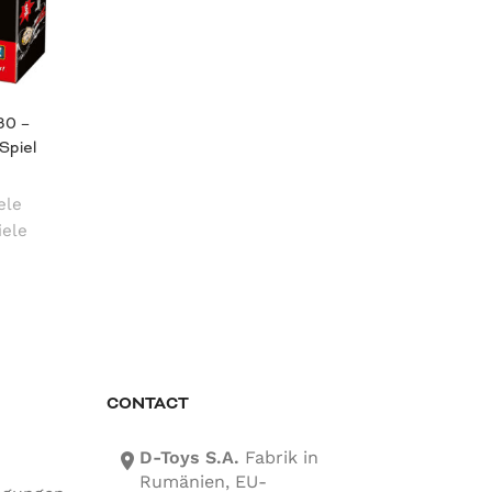
30 –
Spiel
ele
iele
CONTACT
D-Toys S.A.
Fabrik in
location-icon
Rumänien, EU-