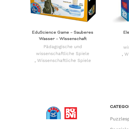
EduScience Game – Sauberes
El
Wasser – Wissenschaft
Pädagogische und
wi
wissenschaftliche Spiele
,
Wi
,
Wissenschaftliche Spiele
CATEGO
Puzzlesp