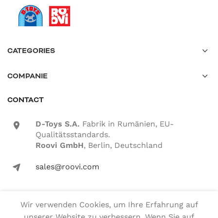
CATEGORIES
COMPANIE
CONTACT
D-Toys S.A.
Fabrik in Rumänien, EU-
location-icon
Qualitätsstandards.
Roovi GmbH
, Berlin, Deutschland
sales@roovi.com
mail-icon
Wir verwenden Cookies, um Ihre Erfahrung auf
Alle Rechte vorbehalten
unserer Website zu verbessern. Wenn Sie auf