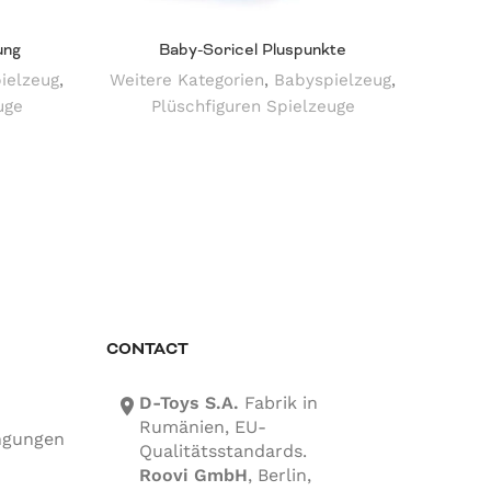
ung
Baby-Soricel Pluspunkte
ielzeug
,
Weitere Kategorien
,
Babyspielzeug
,
Weite
uge
Plüschfiguren Spielzeuge
CONTACT
D-Toys S.A.
Fabrik in
location-icon
Rumänien, EU-
ngungen
Qualitätsstandards.
Roovi GmbH
, Berlin,