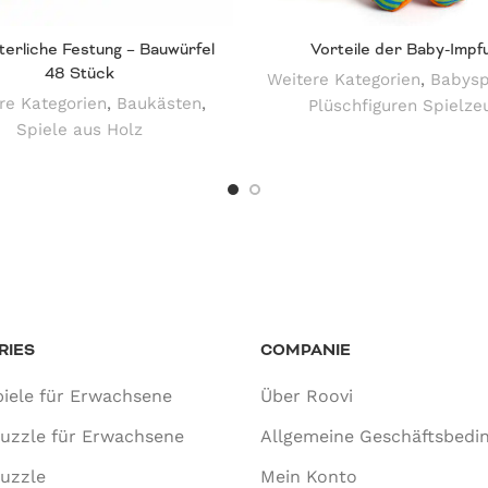
lterliche Festung – Bauwürfel
Vorteile der Baby-Impf
48 Stück
Weitere Kategorien
,
Babysp
re Kategorien
,
Baukästen
,
Plüschfiguren Spielze
Spiele aus Holz
RIES
COMPANIE
iele für Erwachsene
Über Roovi
puzzle für Erwachsene
Allgemeine Geschäftsbedi
uzzle
Mein Konto