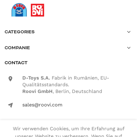
CATEGORIES
COMPANIE
CONTACT
D-Toys S.A.
Fabrik in Rumänien, EU-
location-icon
Qualitätsstandards.
Roovi GmbH
, Berlin, Deutschland
sales@roovi.com
mail-icon
Wir verwenden Cookies, um Ihre Erfahrung auf
Alle Rechte vorbehalten
unserer Website zu verbessern. Wenn Sie auf