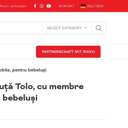
 Roovi verbinden
KONTAKT
DEUTSCH
SELECT CATEGORY
PARTNERSCHAFT MIT ROOVI
bile, pentru bebeluși
uță Tolo, cu membre
 bebeluși