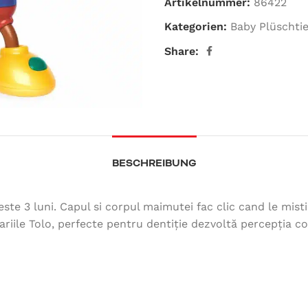
Artikelnummer:
86422
Kategorien:
Baby Plüschti
Share:
BESCHREIBUNG
te 3 luni. Capul si corpul maimutei fac clic cand le misti.
riile Tolo, perfecte pentru dentiție dezvoltă percepția colo