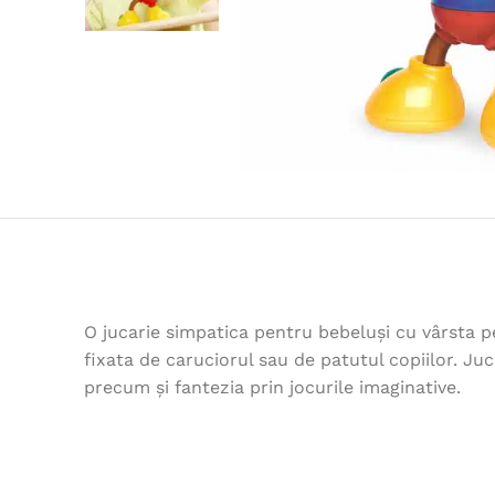
O jucarie simpatica pentru bebeluși cu vârsta pes
fixata de caruciorul sau de patutul copiilor. Juca
precum și fantezia prin jocurile imaginative.