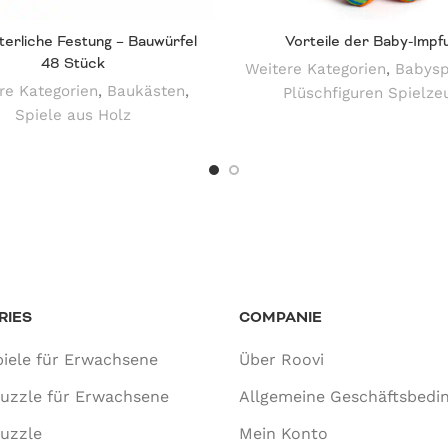
lterliche Festung – Bauwürfel
Vorteile der Baby-Impf
48 Stück
Weitere Kategorien
,
Babysp
re Kategorien
,
Baukästen
,
Plüschfiguren Spielze
Spiele aus Holz
RIES
COMPANIE
iele für Erwachsene
Über Roovi
puzzle für Erwachsene
Allgemeine Geschäftsbedi
uzzle
Mein Konto