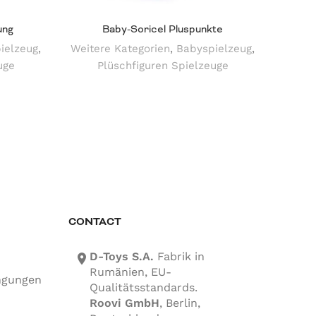
ung
Baby-Soricel Pluspunkte
ielzeug
,
Weitere Kategorien
,
Babyspielzeug
,
Weite
uge
Plüschfiguren Spielzeuge
CONTACT
D-Toys S.A.
Fabrik in
location-icon
Rumänien, EU-
ngungen
Qualitätsstandards.
Roovi GmbH
, Berlin,