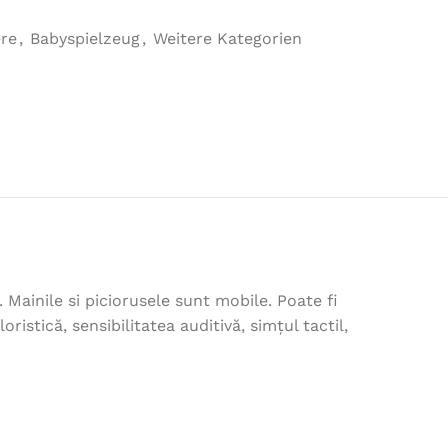
ere
,
Babyspielzeug
,
Weitere Kategorien
 Mainile si piciorusele sunt mobile. Poate fi
ristică, sensibilitatea auditivă, simțul tactil,