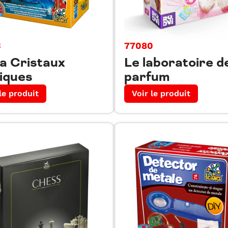
3
77080
a Cristaux
Le laboratoire d
iques
parfum
le produit
Voir le produit