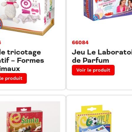
4
66084
de tricotage
Jeu Le Laborato
tif – Formes
de Parfum
nimaux
Voir le produit
le produit