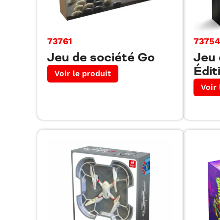
73761
7375
Jeu de société Go
Jeu 
Édit
Voir le produit
Voir 