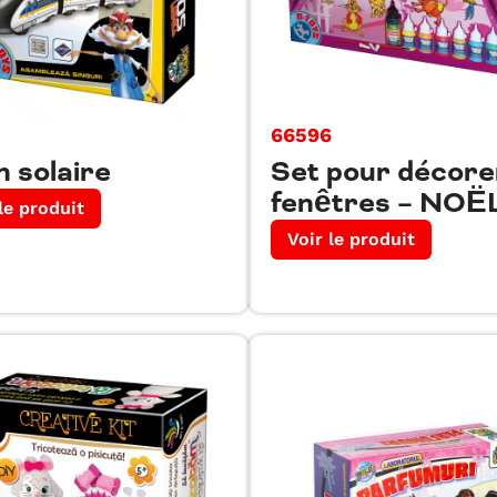
3
66596
n solaire
Set pour décore
fenêtres – NOË
le produit
Voir le produit