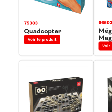
6650
75383
Még
Quadcopter
Mag
Voir le produit
Voir 