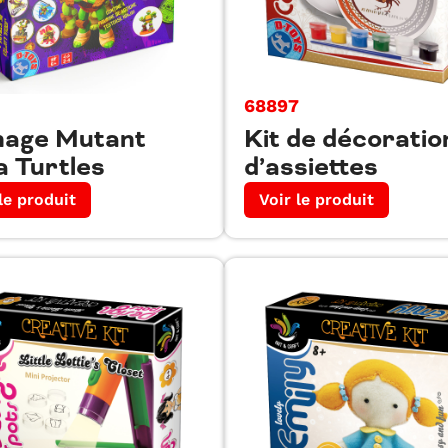
68897
nage Mutant
Kit de décoratio
a Turtles
d’assiettes
le produit
Voir le produit