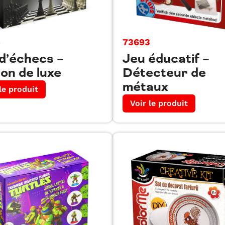
4
73693
d’échecs –
Jeu éducatif –
ion de luxe
Détecteur de
métaux
le produit
Voir le produit