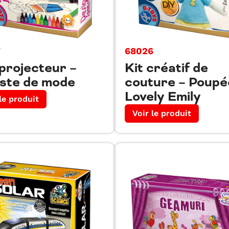
7
68026
projecteur –
Kit créatif de
iste de mode
couture – Poupé
Lovely Emily
le produit
Voir le produit