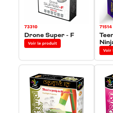
73310
71514
Drone Super - F
Tee
Ninj
Voir le produit
Voir 