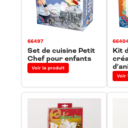
66497
6640
Set de cuisine Petit
Kit 
Chef pour enfants
créa
d’a
Voir le produit
Voir 