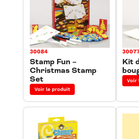
30084
3007
Stamp Fun –
Kit 
Christmas Stamp
boug
Set
Voir 
Voir le produit