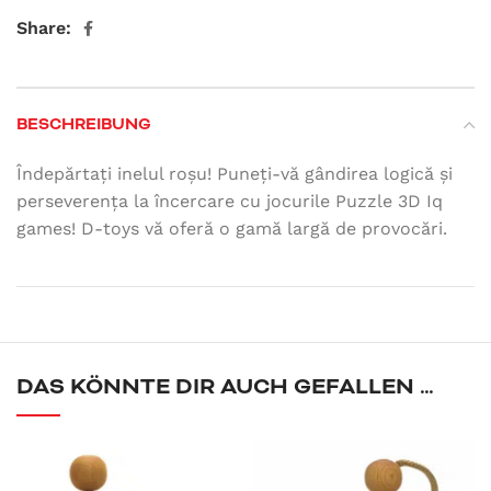
Share:
BESCHREIBUNG
Îndepărtați inelul roșu! Puneți-vă gândirea logică și
perseverența la încercare cu jocurile Puzzle 3D Iq
games! D-toys vă oferă o gamă largă de provocări.
DAS KÖNNTE DIR AUCH GEFALLEN …