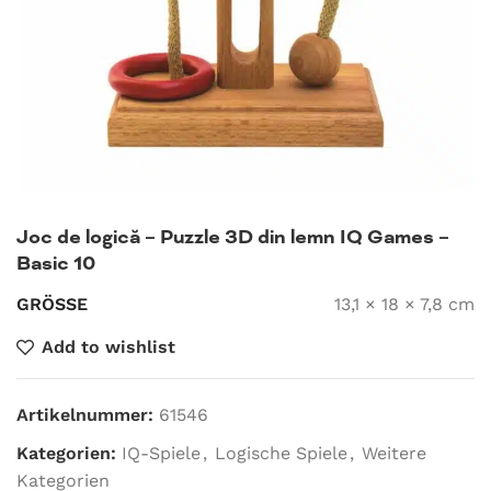
Joc de logică – Puzzle 3D din lemn IQ Games –
Basic 10
GRÖSSE
13,1 × 18 × 7,8 cm
Add to wishlist
Artikelnummer:
61546
Kategorien:
IQ-Spiele
,
Logische Spiele
,
Weitere
Kategorien