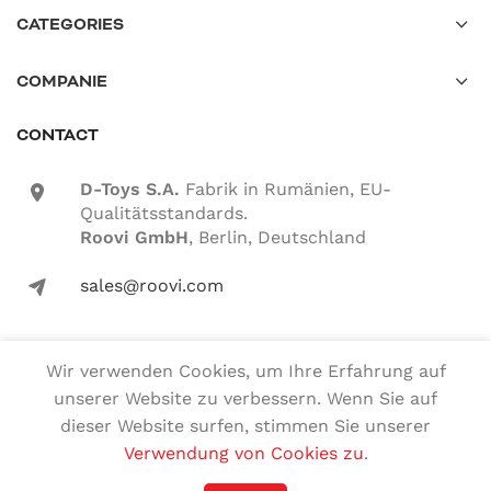
CATEGORIES
COMPANIE
CONTACT
D-Toys S.A.
Fabrik in Rumänien, EU-
location-icon
Qualitätsstandards.
Roovi GmbH
, Berlin, Deutschland
sales@roovi.com
mail-icon
Wir verwenden Cookies, um Ihre Erfahrung auf
Alle Rechte vorbehalten
unserer Website zu verbessern. Wenn Sie auf
dieser Website surfen, stimmen Sie unserer
Deutsch
English
(
Englisch
)
Verwendung von Cookies zu
.
Română
(
Rumänisch
)
Magyar
(
Ungarisch
)