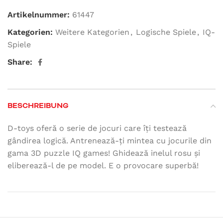
Artikelnummer:
61447
Kategorien:
Weitere Kategorien
,
Logische Spiele
,
IQ-
Spiele
Share:
BESCHREIBUNG
D-toys oferă o serie de jocuri care îți testează
gândirea logică. Antrenează-ți mintea cu jocurile din
gama 3D puzzle IQ games! Ghidează inelul rosu și
eliberează-l de pe model. E o provocare superbă!