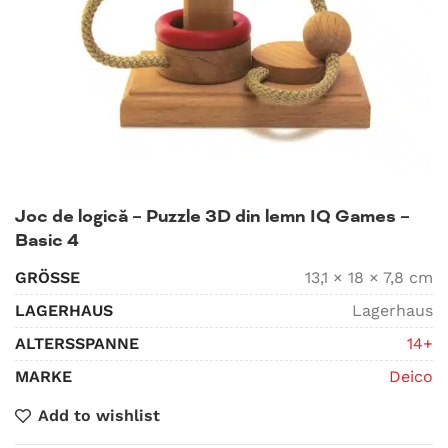
Joc de logică – Puzzle 3D din lemn IQ Games –
Basic 4
GRÖSSE
13,1 × 18 × 7,8 cm
LAGERHAUS
Lagerhaus
ALTERSSPANNE
14+
MARKE
Deico
Add to wishlist