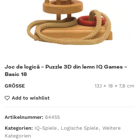
Joc de logică – Puzzle 3D din lemn IQ Games –
Basic 18
GRÖSSE
13,1 × 18 × 7,8 cm
Add to wishlist
Artikelnummer:
64455
Kategorien:
IQ-Spiele
,
Logische Spiele
,
Weitere
Kategorien