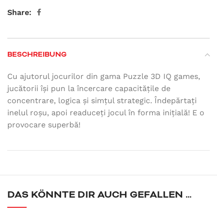
Share:
BESCHREIBUNG
Cu ajutorul jocurilor din gama Puzzle 3D IQ games,
jucătorii își pun la încercare capacitățile de
concentrare, logica și simțul strategic. Îndepărtați
inelul roșu, apoi readuceți jocul în forma inițială! E o
provocare superbă!
DAS KÖNNTE DIR AUCH GEFALLEN …